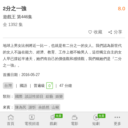
2分之一強
8.0
遊戲王 第446集
全 1392 集
收藏
分享
地球上男女比例將近一比一，也就是有二分之一的女人。我們認為新世代
的女人不論在能力、經濟、教育、工作上都不輸男人，這些獨立自主的女
人早已撐起半邊天，她們有自己的價值觀和感情觀，我們稱她們是『二分
之一強』。
首播日期：2016-05-27
台灣
國語
普遍級
47 分鐘
類別：
國際
談話性節目
綜藝
娛樂
來賓：
陳為民
謝忻
余皓然
山豬
主持：
梁赫群
六月
首頁
電視頻道
戲劇
電影
短劇
更多