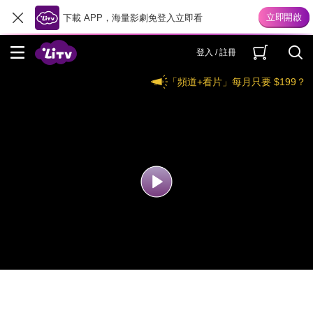
下載 APP，海量影劇免登入立即看
登入 / 註冊
「頻道+看片」每月只要 $199？