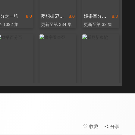
2分之一強
夢想街57號 全能事務所
娛樂百分百-YT網路版
8.0
8.0
8.3
全 1392 集
更新至第 334 集
更新至第 32 集
娛樂百分百
寰宇看東亞
看見新東協
8.3
7.2
7.3
更新至第 462 集
全 67 集
更新至第 224 集
收藏
分享