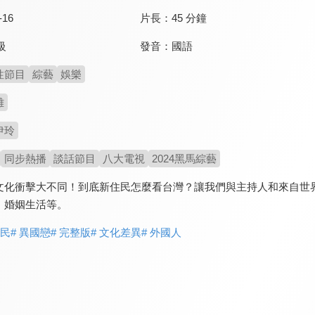
-16
片長：
45 分鐘
發音：
國語
級
性節目
綜藝
娛樂
雄
伊玲
同步熱播
談話節目
八大電視
2024黑馬綜藝
文化衝擊大不同！到底新住民怎麼看台灣？讓我們與主持人和來自世
、婚姻生活等。
住民
# 異國戀
# 完整版
# 文化差異
# 外國人