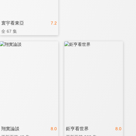
寰宇看東亞
7.2
全 67 集
翔實論談
鉅亨看世界
8.0
8.0