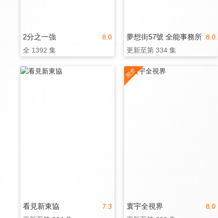
2分之一強
夢想街57號 全能事務所
8.0
8.0
全 1392 集
更新至第 334 集
看見新東協
寰宇全視界
7.3
8.0