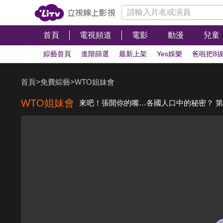
首頁
電視頻道
電影
動漫
兒童
綜藝首頁
進階篩選
最新上架
Yes娛樂
爸啦把8
首頁
>
免費綜藝
>
WTO姐妹會
WTO姐妹會
來吧！張開你的嘴…各國人口中的秘密？ 第1