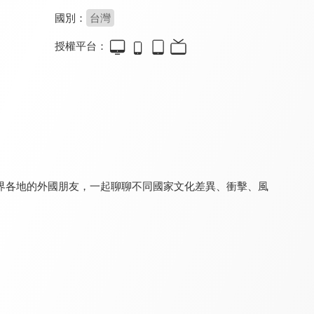
國別：
台灣
授權平台：
寰宇全視界
月曜巴士
虛擬貨幣新手村
8.0
8.2
8.0
更新至第 690 集
全 3 集
更新至第 8 集
界各地的外國朋友，一起聊聊不同國家文化差異、衝擊、風
翔實論談
鉅亨看世界
理財芳程式
8.0
8.0
8.0
更新至第 43 集
更新至第 262 集
更新至第 61 集