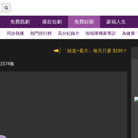
免費戲劇
爆款短劇
免費綜藝
蒙福人生
拔
同步熱播
熱門排行榜
高分紀錄片
啦啦隊獨家專訪
為健康
「頻道+看片」每月只要 $199？
574集