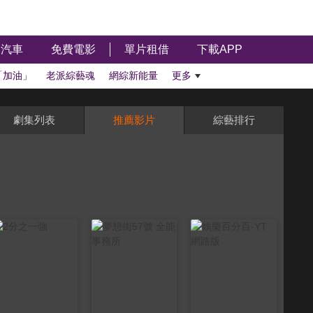
汽車
免費電影
單片租借
下載APP
「加油」
老派綜藝魂
網綜新能量
更多
劇集列表
推薦影片
綜藝排行