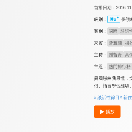
首播日期：
2016-11
級別：
保護
類別：
國際
談話
來賓：
曾雅蘭
祖
主持：
謝哲青
高
主題：
熱門排行榜
異國戀曲我最懂，
俗、語言學習經驗
# 談話性節目
# 新
播放