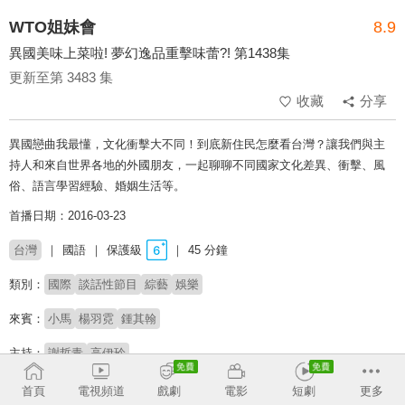
WTO姐妹會
8.9
異國美味上菜啦! 夢幻逸品重擊味蕾?! 第1438集
更新至第 3483 集
收藏
分享
異國戀曲我最懂，文化衝擊大不同！到底新住民怎麼看台灣？讓我們與主
持人和來自世界各地的外國朋友，一起聊聊不同國家文化差異、衝擊、風
俗、語言學習經驗、婚姻生活等。
首播日期：2016-03-23
台灣
國語
保護級
45 分鐘
類別：
國際
談話性節目
綜藝
娛樂
來賓：
小馬
楊羽霓
鍾其翰
主持：
謝哲青
高伊玲
# 談話性節目
# 新住民
# 異國戀
# 完整版
# 文化差異
# 外國人
首頁
電視頻道
戲劇
電影
短劇
更多