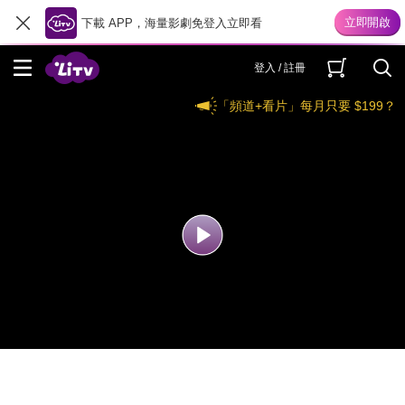
下載 APP，海量影劇免登入立即看
登入 / 註冊
「頻道+看片」每月只要 $199？