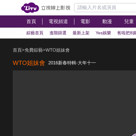
首頁
電視頻道
電影
動漫
兒童
綜藝首頁
進階篩選
最新上架
Yes娛樂
爸啦把8
首頁
>
免費綜藝
>
WTO姐妹會
WTO姐妹會
2016新春特輯-大年十一