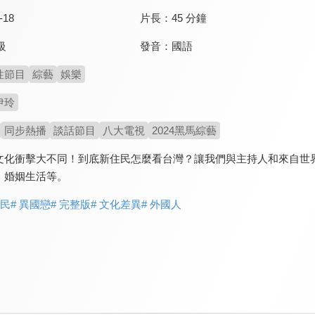
-18
片長：
45 分鐘
發音：
國語
級
性節目
綜藝
娛樂
伊玲
同步熱播
談話節目
八大電視
2024黑馬綜藝
文化衝擊大不同！到底新住民怎麼看台灣？讓我們與主持人和來自世
、婚姻生活等。
住民
# 異國戀
# 完整版
# 文化差異
# 外國人