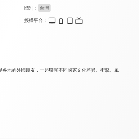
國別：
台灣
授權平台：
寰宇全視界
月曜巴士
虛擬貨幣新手村
8.0
8.2
8.0
更新至第 690 集
全 3 集
更新至第 8 集
界各地的外國朋友，一起聊聊不同國家文化差異、衝擊、風
翔實論談
鉅亨看世界
理財芳程式
8.0
8.0
8.0
更新至第 43 集
更新至第 262 集
更新至第 61 集