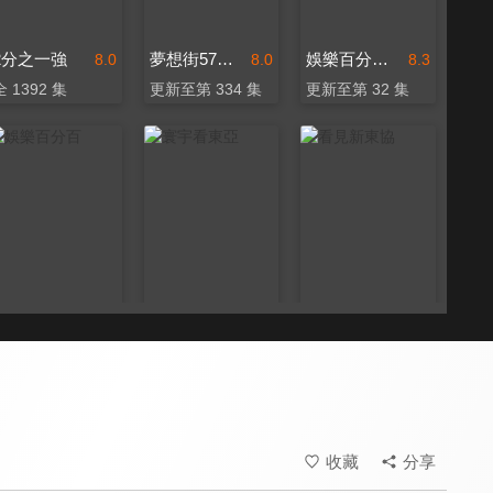
2分之一強
夢想街57號 全能事務所
娛樂百分百-YT網路版
8.0
8.0
8.3
全 1392 集
更新至第 334 集
更新至第 32 集
娛樂百分百
寰宇看東亞
看見新東協
8.3
7.2
7.3
更新至第 462 集
全 67 集
更新至第 224 集
收藏
分享