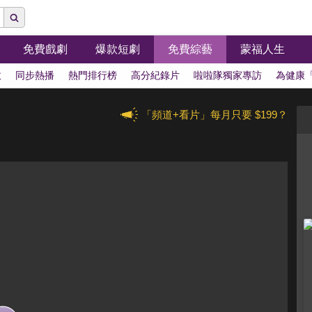
免費戲劇
爆款短劇
免費綜藝
蒙福人生
拔
同步熱播
熱門排行榜
高分紀錄片
啦啦隊獨家專訪
為健康
「頻道+看片」每月只要 $199？