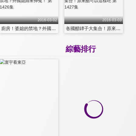
2016-03-02
2016-03-03
廚房！婆媳的禁地？外國媳婦來伸冤！ 第1426集
各國醋罈子大集合！原來醋可以這樣吃 第1427集
綜藝排行