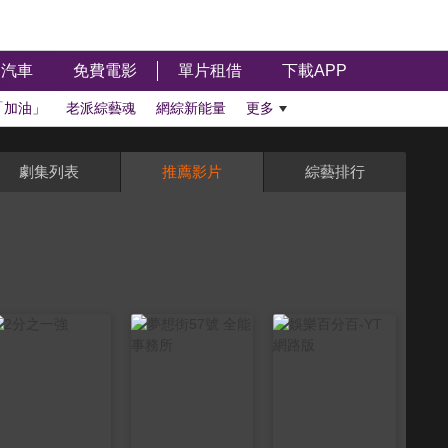
汽車
免費電影
單片租借
下載APP
「加油」
老派綜藝魂
網綜新能量
更多
劇集列表
推薦影片
綜藝排行