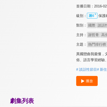
首播日期：
2016-02
級別：
保護
類別：
國際
談話
主持：
謝哲青
高
主題：
熱門排行榜
異國戀曲我最懂，
俗、語言學習經驗
# 談話性節目
# 新
播放
劇集列表