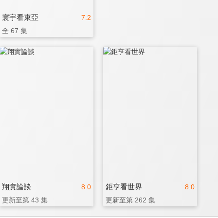
寰宇看東亞
7.2
全 67 集
翔實論談
鉅亨看世界
8.0
8.0
更新至第 43 集
更新至第 262 集