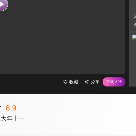
收藏
分享
會
8.9
輯-大年十一