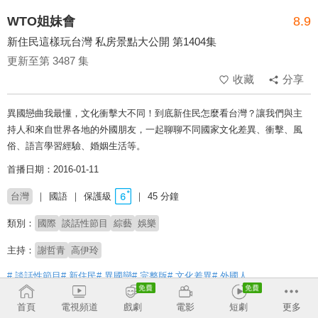
WTO姐妹會
8.9
新住民這樣玩台灣 私房景點大公開 第1404集
更新至第 3487 集
收藏
分享
異國戀曲我最懂，文化衝擊大不同！到底新住民怎麼看台灣？讓我們與主
持人和來自世界各地的外國朋友，一起聊聊不同國家文化差異、衝擊、風
俗、語言學習經驗、婚姻生活等。
首播日期：2016-01-11
台灣
國語
保護級
45 分鐘
類別：
國際
談話性節目
綜藝
娛樂
主持：
謝哲青
高伊玲
# 談話性節目
# 新住民
# 異國戀
# 完整版
# 文化差異
# 外國人
首頁
電視頻道
戲劇
電影
短劇
更多
收回