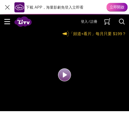
下載 APP，海量影劇免登入立即看
登入 / 註冊
「頻道+看片」每月只要 $199？