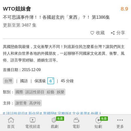
WTO姐妹會
8.9
不可思議事件簿！！各國超玄的「東西」？！ 第1386集
更新至第 3487 集
收藏
分享
異國戀曲我最懂，文化衝擊大不同！到底新住民怎麼看台灣？讓我們與主
持人和來自世界各地的外國朋友，一起聊聊不同國家文化差異、衝擊、風
俗、語言學習經驗、婚姻生活等。
首播日期：2015-12-09
台灣
國語
保護級
45 分鐘
類別：
國際
談話性節目
綜藝
娛樂
主持：
謝哲青
高伊玲
# 談話性節目
# 新住民
# 異國戀
# 完整版
# 文化差異
# 外國人
首頁
電視頻道
戲劇
電影
短劇
更多
收回