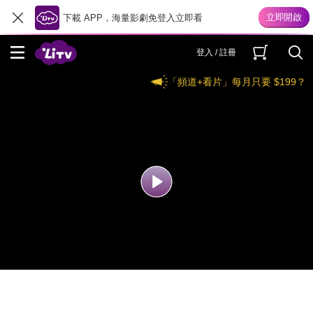
下載 APP，海量影劇免登入立即看
登入 / 註冊
「頻道+看片」每月只要 $199？