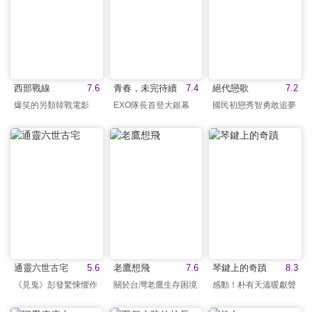
西部戰線
7.6
青春，未完待續
7.4
絕代戀歌
7.2
爆笑的另類韓戰電影
EXO隊長首登大銀幕
國民初戀秀智勇敢追夢
通靈六世古宅
5.6
老鷹想飛
7.6
琴鍵上的奇蹟
8.3
《見鬼》彭發驚悚懼作
關於台灣老鷹生存困境
感動！朴有天溫暖獻聲