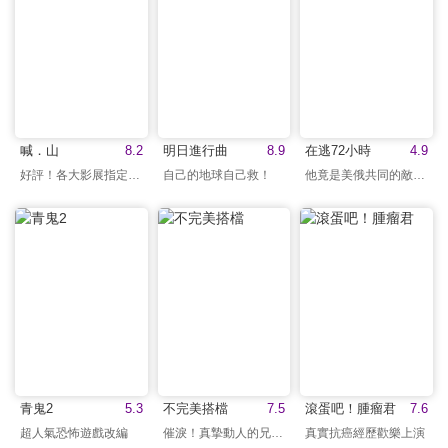
喊．山
8.2
明日進行曲
8.9
在逃72小時
4.9
好評！各大影展指定播映
自己的地球自己救！
他竟是美俄共同的敵人？
青鬼2
5.3
不完美搭檔
7.5
滾蛋吧！腫瘤君
7.6
超人氣恐怖遊戲改編
催淚！真摯動人的兄弟情
真實抗癌經歷歡樂上演