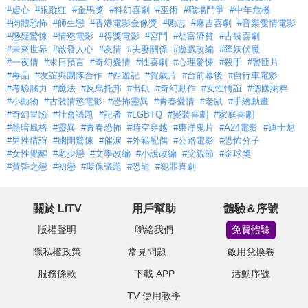
#虐心
#跟蹤狂
#金馬獎
#科幻喜劇
#巫術
#職場鬥爭
#中年危機
#肉體恐怖
#師生戀
#香港電影金像獎
#勵志
#麻吉喜劇
#音樂愛情電影
#懸疑驚悚
#情慾電影
#得獎電影
#宮鬥
#劫富濟貧
#古裝喜劇
#未來世界
#啟發人心
#友情
#夫妻關係
#遊戲改編
#降妖伏魔
#一夜情
#末日預言
#奇幻愛情
#性喜劇
#心理驚悚
#殺手
#警匪片
#毒品
#友誼與團隊合作
#西遊記
#賀歲片
#台前幕後
#自行車電影
#考驗腦力
#魔法
#反烏托邦
#出軌
#奇幻動作
#女性情誼
#德國納粹
#小動物
#古裝情慾電影
#恐怖靈異
#青春愛情
#老鼠
#手繪動畫
#奇幻冒險
#社會議題
#記者
#LGBTQ
#變裝喜劇
#家庭喜劇
#黑暗風格
#靈異
#青春恐怖
#時空穿越
#東洋鬼片
#A24電影
#迪士尼
#男性情誼
#幽閉驚悚
#催淚
#外籍配偶
#公路電影
#恐怖分子
#女性覺醒
#老少戀
#文學改編
#小說改編
#父親節
#金球獎
#黃昏之戀
#初戀
#環保議題
#恐龍
#犯罪喜劇
關於 LiTV
用戶幫助
體驗＆序號
版權聲明
聯絡我們
免費體驗
隱私權政策
常見問題
啟用兌換卷
服務條款
下載 APP
活動序號
TV 使用教學