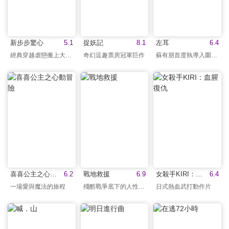
新步步驚心
5.1
捉妖記
8.1
左耳
6.4
經典穿越虐戀搬上大銀幕
奇幻逗趣票房冠軍巨作
蘇有朋首度執導入圍金馬
喜喜公主之心動冒險
6.2
戰地救援
6.9
女殺手KIRI：血腥復仇
6.4
一場愛與魔法的旅程
殘酷戰爭底下的人性光輝
日式熱血武打動作片