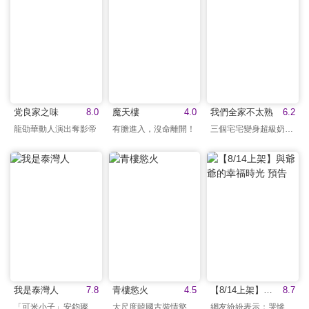
党良家之味
8.0
魔天樓
4.0
我們全家不太熟
6.2
龍劭華動人演出奪影帝
有膽進入，沒命離開！
三個宅宅變身超級奶爸！
我是泰灣人
7.8
青樓慾火
4.5
【8/14上架】與爺爺的幸福時光 預告
8.7
「可米小子」安鈞璨遺作
大尺度韓國古裝情慾電影
網友紛紛表示：哭慘了！