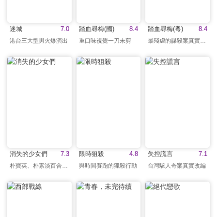
迷城
7.0
踏血尋梅(國)
8.4
踏血尋梅(粵)
8.4
港台三大型男火爆演出
重口味視覺一刀未剪
最殘虐的謀殺案真實改編
消失的少女們
7.3
限時狙殺
4.8
失控謊言
7.1
朴寶英、朴素淡百合CP
與時間賽跑的獵殺行動
台灣駭人奇案真實改編