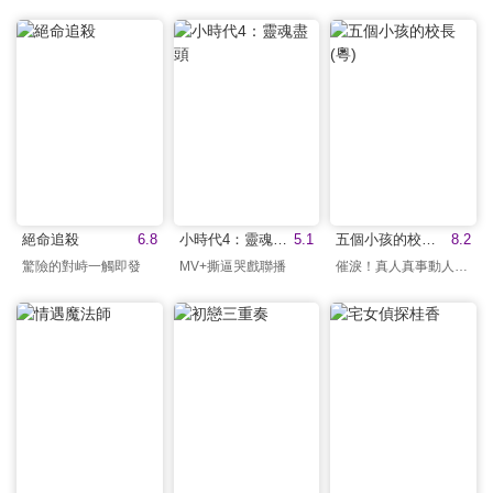
絕命追殺
6.8
小時代4：靈魂盡頭
5.1
五個小孩的校長(粵)
8.2
驚險的對峙一觸即發
MV+撕逼哭戲聯播
催淚！真人真事動人改編