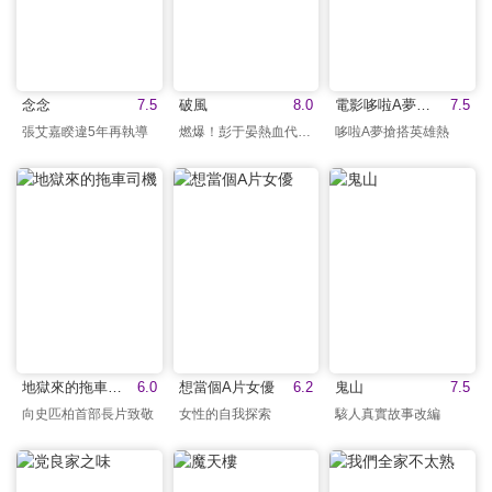
念念
7.5
破風
8.0
電影哆啦A夢：大雄之宇宙英雄記(國)
7.5
張艾嘉睽違5年再執導
燃爆！彭于晏熱血代表作
哆啦A夢搶搭英雄熱
地獄來的拖車司機
6.0
想當個A片女優
6.2
鬼山
7.5
向史匹柏首部長片致敬
女性的自我探索
駭人真實故事改編