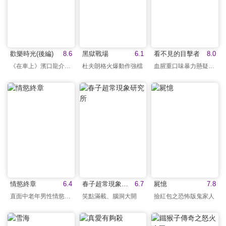
歡樂時光(後編)
8.6
黑獄戰場
6.1
看不見的目擊者
8.0
《在車上》濱口龍介執導
杜夫朗格火爆動作強檔
血腥重口味暴力懸疑強片
情慾終章
6.4
春子超常現象研究所
6.7
屍憶
7.8
直面中老年男性情慾世界
笑點滿載、腦洞大開
撿紅包之恐怖版鬼家人