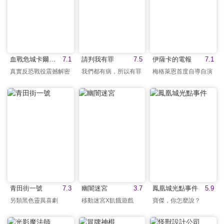
血戰危城卡爾巴拉
7.1
請判我有罪
7.5
伊薩卡的電報
7.1
真實反恐戰役震撼解密
我們都有病，所以有罪
梅格萊恩首度自導自演
青田街一號
7.3
幽闇迷宮
3.7
鳳凰城光點事件
5.9
另類黑色靈異喜劇
移動迷宮X飢餓遊戲
寶傑，你怎麼說？