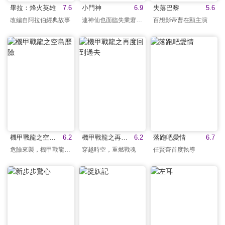
畢拉：烽火英雄
7.6
小門神
6.9
失落巴黎
5.6
改編自阿拉伯經典故事
連神仙也面臨失業窘境！
百想影帝曹在顯主演
機甲戰龍之空島歷險
6.2
機甲戰龍之再度回到過去
6.2
落跑吧愛情
6.7
危險來襲，機甲戰龍出動
穿越時空，重燃戰魂
任賢齊首度執導