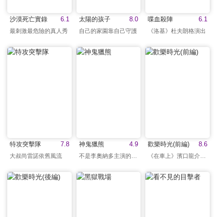
沙漠死亡實錄
6.1
太陽的孩子
8.0
喋血殺陣
6.1
最刺激最危險的真人秀
自己的家園靠自己守護
《洛基》杜夫朗格演出
特攻突擊隊
7.8
神鬼獵熊
4.9
歡樂時光(前編)
8.6
大叔尚雷諾依舊風流
不是李奧納多主演的電影
《在車上》濱口龍介執導