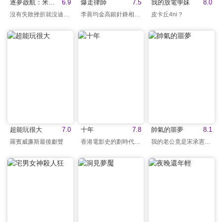
逐夢啟航：米奇之夢
6.9
爆走律師
7.5
我的放電學妹
8.0
沒有失敗挫折就沒迪士尼
李善均金高銀針鋒相對！
皮卡丘4ni？
超能玩很大
7.0
十年
7.8
帥氣的噩夢
8.1
羅賓威廉斯最後獻聲
香港電影史的劃時代寓言
我的老公竟是宋承憲？！