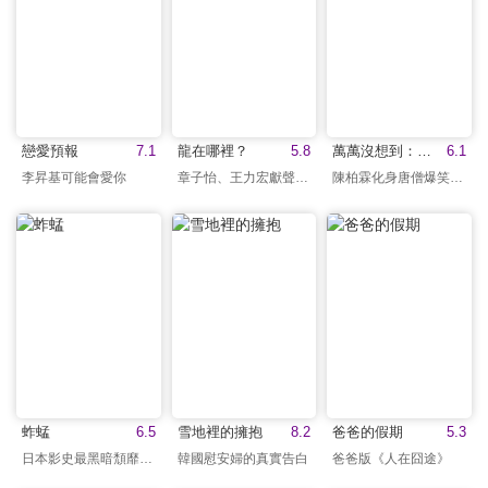
戀愛預報
7.1
龍在哪裡？
5.8
萬萬沒想到：西遊篇
6.1
李昇基可能會愛你
章子怡、王力宏獻聲演出
陳柏霖化身唐僧爆笑演出
蚱蜢
6.5
雪地裡的擁抱
8.2
爸爸的假期
5.3
日本影史最黑暗頹靡篇章
韓國慰安婦的真實告白
爸爸版《人在囧途》