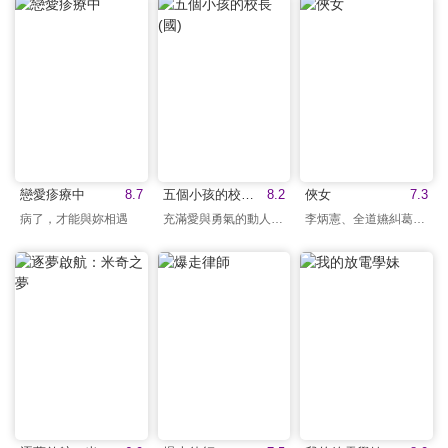
戀愛疹療中
8.7
五個小孩的校長(國)
8.2
俠女
7.3
病了，才能與妳相遇
充滿愛與勇氣的動人故事
李炳憲、全道嬿糾葛愛恨