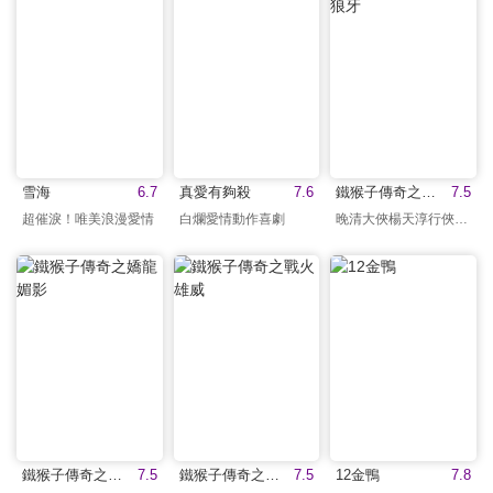
雪海
6.7
真愛有夠殺
7.6
鐵猴子傳奇之怒火狼牙
7.5
超催淚！唯美浪漫愛情
白爛愛情動作喜劇
晚清大俠楊天淳行俠仗義
鐵猴子傳奇之嬌龍媚影
7.5
鐵猴子傳奇之戰火雄威
7.5
12金鴨
7.8