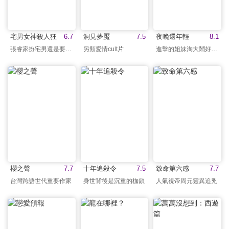
宅男女神殺人狂
6.7
洞見夢魘
7.5
夜晚還年輕
8.1
張睿家扮宅男還是要露肉
另類愛情cult片
進擊的姐妹淘大鬧好萊塢
櫻之聲
7.7
十年追殺令
7.5
致命第六感
7.7
台灣跨語世代重要作家
身世背後是沉重的枷鎖
人氣視帝周元靈異追兇