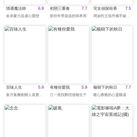
情遇魔法師
6.9
初戀三重奏
7.7
宅女偵探桂香
7.5
俞承豪大談虐心愛戀
那些年男孩追的韓孝周
周渝民王珞丹攜手破懸案
百味人生
5.9
有種你愛我
5.9
楊樹下的秋日
7.7
新月集團創辦人真實故事
江一燕找鄭愷借種生子
暖心療癒的心靈雞湯