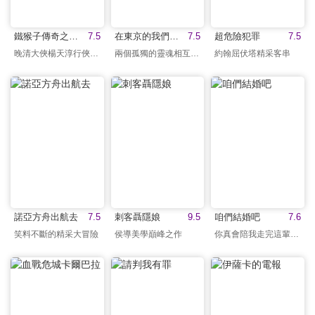
鐵猴子傳奇之花影危機
7.5
在東京的我們一事無成
7.5
超危險犯罪
7.5
晚清大俠楊天淳行俠仗義
兩個孤獨的靈魂相互碰撞
約翰屈伏塔精采客串
諾亞方舟出航去
7.5
刺客聶隱娘
9.5
咱們結婚吧
7.6
笑料不斷的精采大冒險
侯導美學巔峰之作
你真會陪我走完這輩子嗎