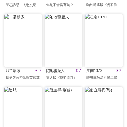
禁忌誘惑，肉慾交纏窒息
你是不會當畜嗎？
猶如韓國版《獨家腥聞》
非常親家
6.9
陀地驅魔人
6.7
江南1970
8.2
搞笑版羅密歐與茱麗葉
東方版《康斯坦汀》
暖男李敏鎬挑戰黑幫角色