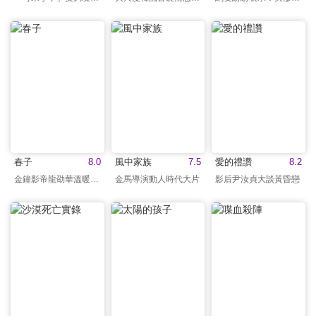
春子
8.0
風中家族
7.5
愛的禮讚
8.2
金鐘影帝龍劭華溫暖演出
金馬導演動人時代大片
影后尹汝貞大談黃昏戀