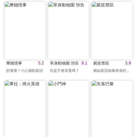
摩鐵情事
5.2
單身動物園 預告
8.1
屍疫禁區
5.9
想壞壞？小心攝影鏡頭
你是不會當畜嗎？
猶如新冠病毒肆虐的期間