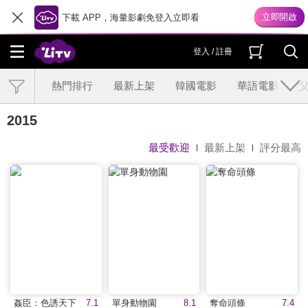
下載 APP，海量影劇免登入立即看
登入 / 註冊
熱門排行
最新上架
韓國電影
華語電影
2015
最受歡迎
最新上架
評分最高
姦臣：色誘天下
7.1
單身動物園
8.1
奪命頭條
7.4