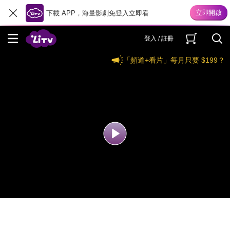
下載 APP，海量影劇免登入立即看
登入 / 註冊
「頻道+看片」每月只要 $199？