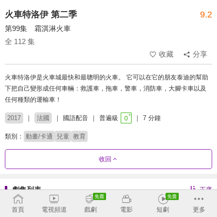
火車特洛伊 第二季
9.2
第99集 霜淇淋火車
全 112 集
收藏
分享
火車特洛伊是火車城最快和最聰明的火車。 它可以在它的朋友泰迪的幫助
下把自己變形成任何車輛：救護車，拖車，警車，消防車，大腳卡車以及
任何種類的運輸車！
2017
法國
國語配音
普遍級
7 分鐘
類別：
動畫/卡通
兒童
教育
收回
劇集列表
正序
第1季
第2季
首頁
電視頻道
戲劇
電影
短劇
更多