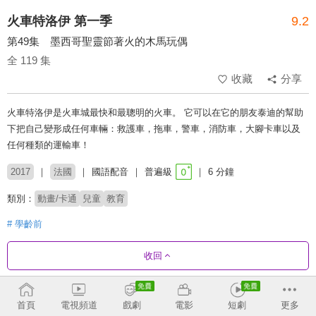
火車特洛伊 第一季
9.2
第49集 墨西哥聖靈節著火的木馬玩偶
全 119 集
收藏
分享
火車特洛伊是火車城最快和最聰明的火車。 它可以在它的朋友泰迪的幫助
下把自己變形成任何車輛：救護車，拖車，警車，消防車，大腳卡車以及
任何種類的運輸車！
2017
法國
國語配音
普遍級
6 分鐘
類別：
動畫/卡通
兒童
教育
# 學齡前
收回
劇集列表
正序
首頁
電視頻道
戲劇
電影
短劇
更多