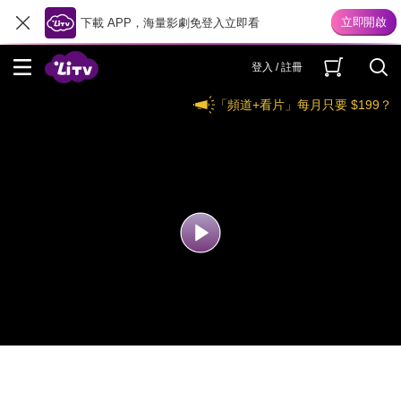
下載 APP，海量影劇免登入立即看
登入 / 註冊
「頻道+看片」每月只要 $199？