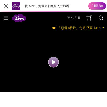
下載 APP，海量影劇免登入立即看
登入 / 註冊
「頻道+看片」每月只要 $199？