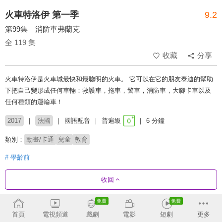
火車特洛伊 第一季
9.2
第99集 消防車弗蘭克
全 119 集
收藏
分享
火車特洛伊是火車城最快和最聰明的火車。 它可以在它的朋友泰迪的幫助
下把自己變形成任何車輛：救護車，拖車，警車，消防車，大腳卡車以及
任何種類的運輸車！
2017
法國
國語配音
普遍級
6 分鐘
類別：
動畫/卡通
兒童
教育
# 學齡前
收回
劇集列表
正序
首頁
電視頻道
戲劇
電影
短劇
更多