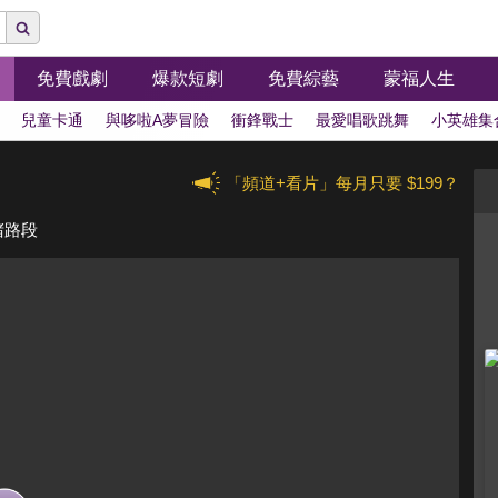
免費戲劇
爆款短劇
免費綜藝
蒙福人生
兒童卡通
與哆啦A夢冒險
衝鋒戰士
最愛唱歌跳舞
小英雄集
「頻道+看片」每月只要 $199？
堵路段