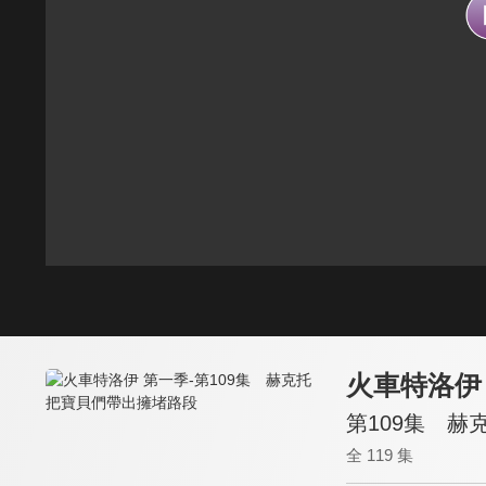
火車特洛伊
第109集 
全 119 集