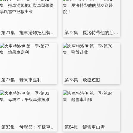
第71集 拖車湯姆把組裝車凱蒂從暴風雪中拯救出來
第72集 夏洛特帶他的朋友到醫院！
第77集 糖果車嘉利
第78集 飛盤遊戲
第83集 母親節：平板車弗拉維
第84集 鏟雪車山姆