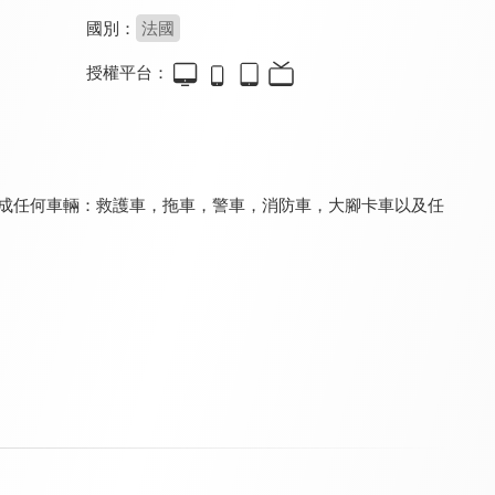
國別：
法國
授權平台：
拖車湯姆
和火車泰德學習
汽車城之超級拖車湯姆
9.2
9.2
9.2
全 145 集
全 27 集
全 52 集
形成任何車輛：救護車，拖車，警車，消防車，大腳卡車以及任
汽車城之好習慣養成篇
和恐龍戴諾學習 第一季
超級變形卡車
9.2
9.2
9.2
全 20 集
全 52 集
全 56 集