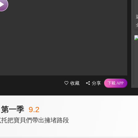
收藏
分享
 第一季
9.2
赫克托把寶貝們帶出擁堵路段