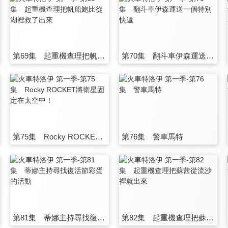
第69集 起重機查理把帆船鮑比從湖裡救了出來
第70集 翻斗車伊森運送一個特別快遞
第75集 Rocky ROCKET將衛星固定在太空中！
第76集 警車馬特
第81集 蒂娜主持尋找復活節彩蛋的活動
第82集 起重機查理把蘇茜從流沙裡就出來