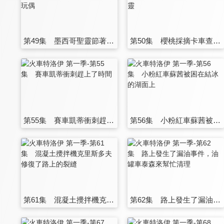
第49集 墨西哥聖靈節著火的木馬玩偶
第50集 櫻桃採摘卡車查克變成幽靈
第55集 賽車凱蒂衝刺趕上了時間
第56集 小粉紅車蘇茜被困在結冰的湖面上
第61集 混凝土攪拌機克里斯多夫修復了路上的裂縫
第62集 路上發生了漏油事件，油罐車泰森來幫忙清理