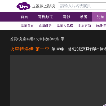
首頁
電視頻道
電影
動漫
兒童
兒童首頁
進階篩選
兒童人氣榜
本周更新
放暑假
首頁
>
兒童精選
>
火車特洛伊
>
第1季
火車特洛伊 第一季
第109集 赫克托把寶貝們帶出擁