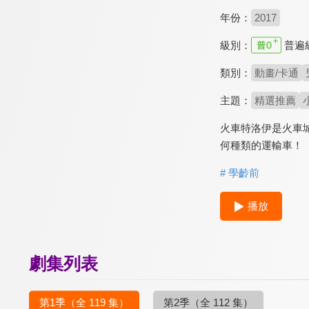
年份：
2017
級別：
普遍
類別：
動畫/卡通
主題：
精選推薦
火車特洛伊是火車
何種類的運輸車！
# 學齡前
播放
劇集列表
第1季
（全 119 集）
第2季
（全 112 集）