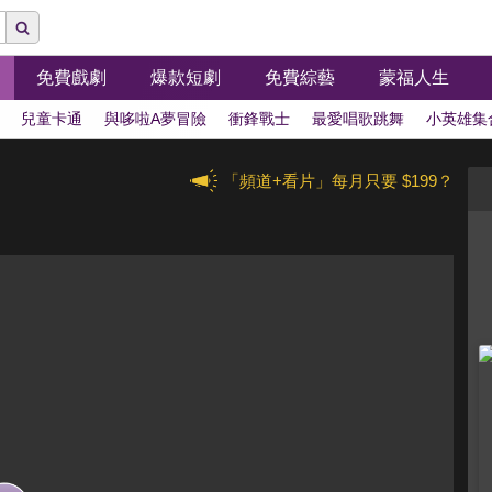
免費戲劇
爆款短劇
免費綜藝
蒙福人生
兒童卡通
與哆啦A夢冒險
衝鋒戰士
最愛唱歌跳舞
小英雄集
「頻道+看片」每月只要 $199？