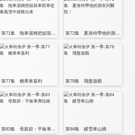
第71集 拖車湯姆把組裝車凱蒂從暴風雪中拯救出來
第72集 夏洛特帶他的朋友到醫院！
第77集 糖果車嘉利
第78集 飛盤遊戲
第83集 母親節：平板車弗拉維
第84集 鏟雪車山姆