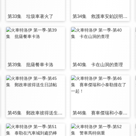
第33集 垃圾車著火了
第34集 救護車安鉑説明翻斗車
第39集 批薩餐車卡洛
第40集 卡在山洞的查理
第45集 郵政車彼得送生日請帖
第46集 賽車傑瑞和小泰勒撞在了一起！