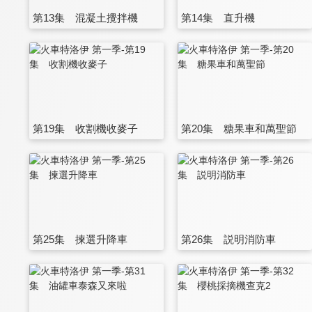
第13集 混凝土攪拌機
第14集 直升機
第19集 收割機收麥子
第20集 糖果車和萬聖節
第25集 揀選升降車
第26集 説明消防車