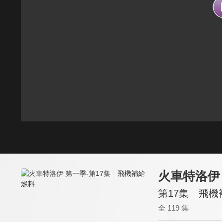
火車特洛伊
第17集 飛機
全 119 集