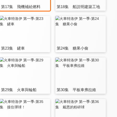
第17集 飛機補給燃料
第18集 船説明建築工地
第23集 鏟車
第24集 糖果小偷
第29集 火車與輪船
第30集 平板車弗拉維