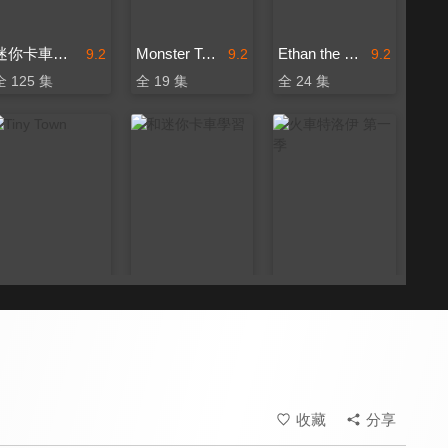
迷你卡車樂園
Monster Town
Ethan the Dump Truck
9.2
9.2
9.2
全 125 集
全 19 集
全 24 集
Tiny Town
和迷你卡車學習
火車特洛伊 第一季
9.2
9.2
9.2
全 32 集
全 151 集
全 119 集
收藏
分享