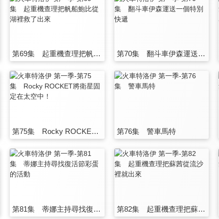
第69集 起重機查理把帆船鮑比從湖裡救了出來
第70集 翻斗車伊森運送一個特別快遞
第75集 Rocky ROCKET將衛星固定在太空中！
第76集 警車馬特
第81集 蒂娜主持尋找復活節彩蛋的活動
第82集 起重機查理把蘇茜從流沙裡就出來