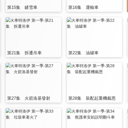
第15集 鏟雪車
第16集 運輸車
第21集 拆遷吊車
第22集 油罐車
第27集 火箭洛基發射
第28集 裝配起重機戴恩