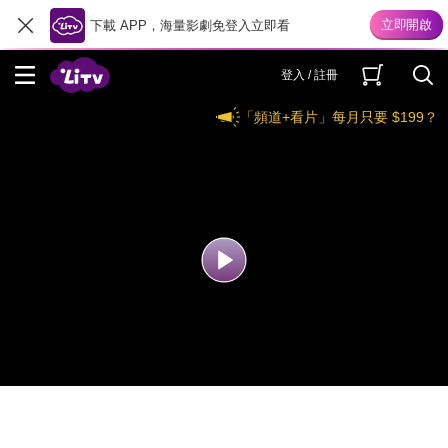
下載 APP，海量影劇免登入立即看
登入 / 註冊
「頻道+看片」每月只要 $199？