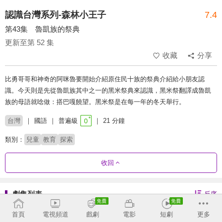
認識台灣系列-森林小王子
7.4
第43集 魯凱族的祭典
更新至第 52 集
收藏
分享
比勇哥哥和神奇的阿咪魯要開始介紹原住民十族的祭典介紹給小朋友認
識。今天則是先從魯凱族其中之一的黑米祭典來認識，黑米祭翻譯成魯凱
族的母語就唸做：搭巴嘎饒望。黑米祭是在每一年的冬天舉行。
台灣
國語
普遍級
21 分鐘
類別：
兒童
教育
探索
收回
劇集列表
反序
46 - 52
1 - 45
首頁
電視頻道
戲劇
電影
短劇
更多