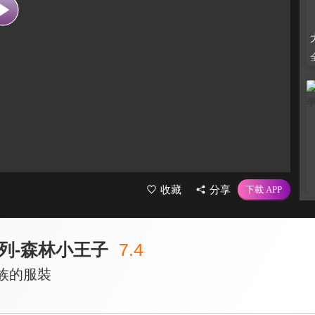
收藏
分享
列-森林小王子
7.4
族的服裝