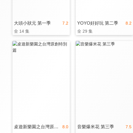
大頭小狀元 第一季
YOYO好好玩 第二季
7.2
8.2
全 14 集
全 29 集
桌遊新樂園之台灣原創特別篇
音樂爆米花 第三季
8.0
7.5