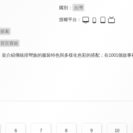
國別：
台灣
授權平台：
探索
學習百寶箱
，並介紹傳統排彎族的服裝特色與多樣化色彩的搭配；在1001個故
6
7
8
9
10