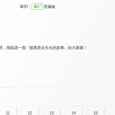
級別：
普遍級
音樂爆米花 第三季
YOYO好好玩 第一季
音樂爆米花 第二季
7.5
8.2
7.5
全 13 集
全 24 集
全 13 集
事裡，飛鼠講一個「臉黑黑女生生的故事」給大家聽！
好好玩自然 第二季
跟著食物去旅行
音樂爆米花 第一季
8.0
8.0
7.5
全 13 集
全 13 集
全 13 集
11
12
13
14
15