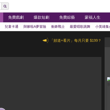
免費戲劇
爆款短劇
免費綜藝
蒙福人生
兒童卡通
與哆啦A夢冒險
衝鋒戰士
最愛唱歌跳舞
小英雄集
「頻道+看片」每月只要 $199？