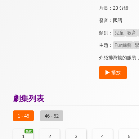
片長：
23 分鐘
發音：
國語
類別：
兒童
教育
主題：
Fun綜藝
介紹排灣族的服裝
播放
劇集列表
1 - 45
46 - 52
1
2
3
4
5