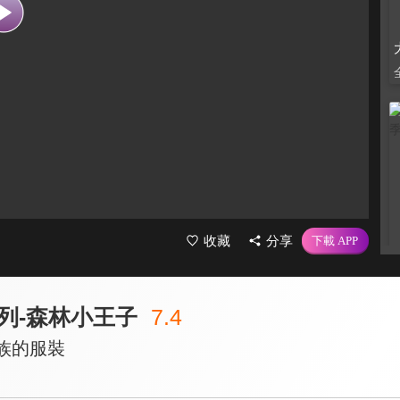
收藏
分享
列-森林小王子
7.4
族的服裝