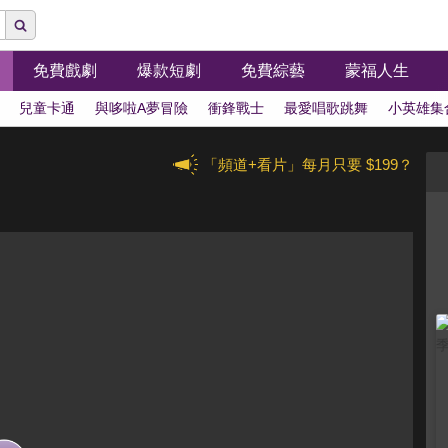
免費戲劇
爆款短劇
免費綜藝
蒙福人生
兒童卡通
與哆啦A夢冒險
衝鋒戰士
最愛唱歌跳舞
小英雄集
「頻道+看片」每月只要 $199？