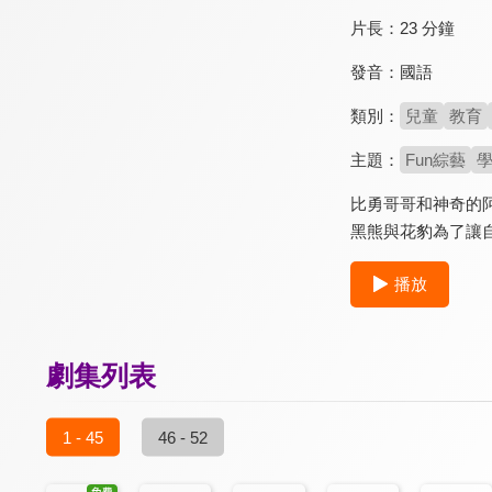
片長：
23 分鐘
發音：
國語
類別：
兒童
教育
主題：
Fun綜藝
比勇哥哥和神奇的
黑熊與花豹為了讓
播放
劇集列表
1 - 45
46 - 52