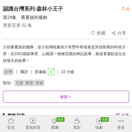
認識台灣系列-森林小王子
7.4
第24集 賽夏族的服飾
更新至第 52 集
收藏
分享
介紹賽夏族的服飾，並介紹傳統服裝只有豐年祭或者是其他祭典的時候才
穿；在1001個故事裡，山豬講一個梅花鹿的神話故事，敘述著葳奴這位女
孩發生的故事！
台灣
國語
普遍級
22 分鐘
類別：
兒童
教育
探索
收回
劇集列表
反序
46 - 52
1 - 45
首頁
電視頻道
戲劇
電影
短劇
更多