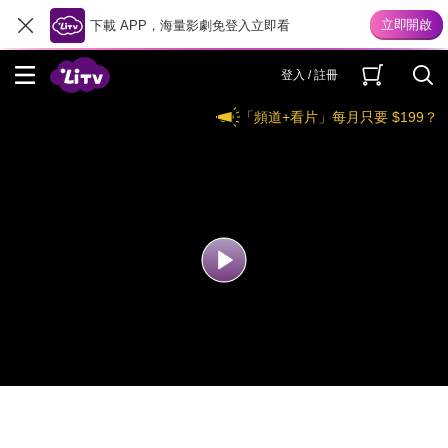
下載 APP，海量影劇免登入立即看
登入 / 註冊
「頻道+看片」每月只要 $199？