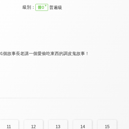
級別：
普遍級
音樂爆米花 第三季
YOYO好好玩 第一季
音樂爆米花 第二季
7.5
8.2
7.5
全 13 集
全 24 集
全 13 集
01個故事長老講一個愛偷吃東西的調皮鬼故事！
好好玩自然 第二季
跟著食物去旅行
音樂爆米花 第一季
8.0
8.0
7.5
全 13 集
全 13 集
全 13 集
11
12
13
14
15