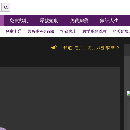
免費戲劇
爆款短劇
免費綜藝
蒙福人生
兒童卡通
與哆啦A夢冒險
衝鋒戰士
最愛唱歌跳舞
小英雄集
「頻道+看片」每月只要 $199？