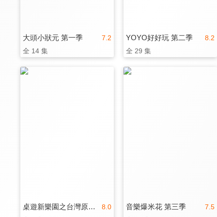
大頭小狀元 第一季
YOYO好好玩 第二季
7.2
8.2
全 14 集
全 29 集
桌遊新樂園之台灣原創特別篇
音樂爆米花 第三季
8.0
7.5