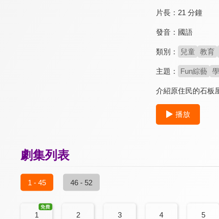
片長：
21 分鐘
發音：
國語
類別：
兒童
教育
主題：
Fun綜藝
介紹原住民的石板
播放
劇集列表
1 - 45
46 - 52
1
2
3
4
5