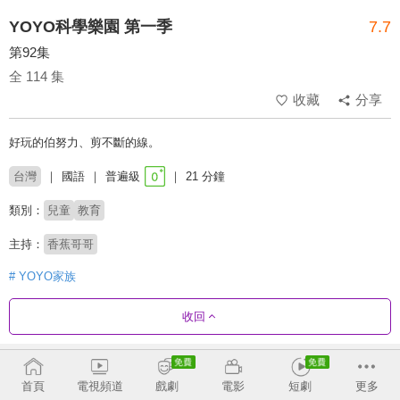
YOYO科學樂園 第一季
7.7
第92集
全 114 集
收藏
分享
好玩的伯努力、剪不斷的線。
台灣
國語
普遍級
21 分鐘
類別：
兒童
教育
主持：
香蕉哥哥
# YOYO家族
收回
劇集列表
正序
首頁
電視頻道
戲劇
電影
短劇
更多