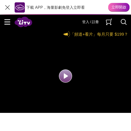
下載 APP，海量影劇免登入立即看
登入 / 註冊
「頻道+看片」每月只要 $199？