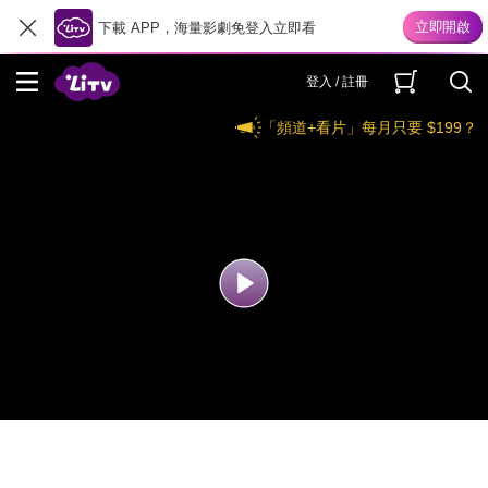
下載 APP，海量影劇免登入立即看
登入 / 註冊
「頻道+看片」每月只要 $199？