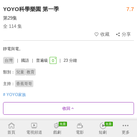
YOYO科學樂園 第一季
7.7
第29集
全 114 集
收藏
分享
靜電與電。
台灣
國語
普遍級
23 分鐘
類別：
兒童
教育
主持：
香蕉哥哥
# YOYO家族
收回
劇集列表
正序
首頁
電視頻道
戲劇
電影
短劇
更多