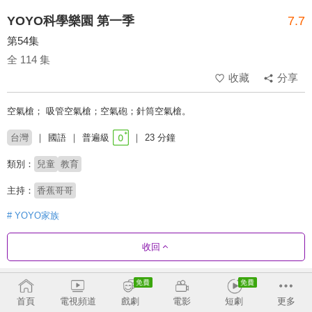
YOYO科學樂園 第一季
7.7
第54集
全 114 集
收藏
分享
空氣槍； 吸管空氣槍；空氣砲；針筒空氣槍。
台灣
國語
普遍級
23 分鐘
類別：
兒童
教育
主持：
香蕉哥哥
# YOYO家族
收回
劇集列表
正序
首頁
電視頻道
戲劇
電影
短劇
更多