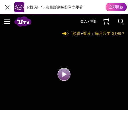
下載 APP，海量影劇免登入立即看
登入 / 註冊
「頻道+看片」每月只要 $199？