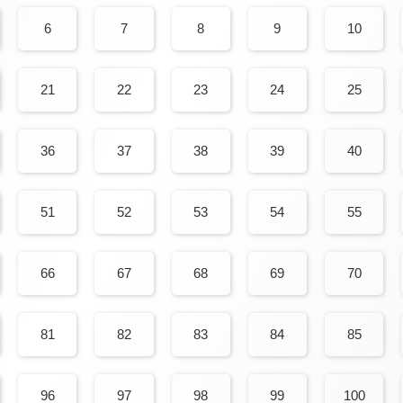
6
7
8
9
10
21
22
23
24
25
36
37
38
39
40
51
52
53
54
55
66
67
68
69
70
81
82
83
84
85
96
97
98
99
100