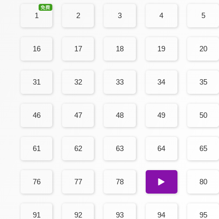
1
2
3
4
5
16
17
18
19
20
31
32
33
34
35
46
47
48
49
50
61
62
63
64
65
76
77
78
79
80
91
92
93
94
95