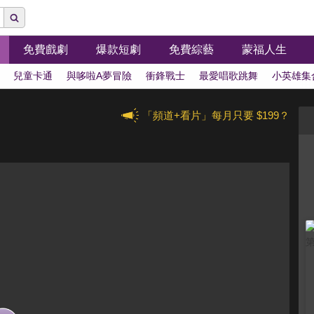
免費戲劇
爆款短劇
免費綜藝
蒙福人生
兒童卡通
與哆啦A夢冒險
衝鋒戰士
最愛唱歌跳舞
小英雄集
「頻道+看片」每月只要 $199？