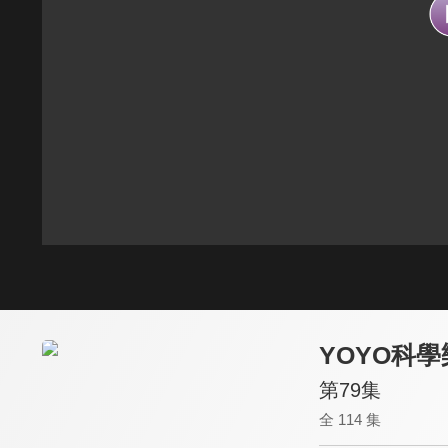
YOYO科學
第79集
全 114 集