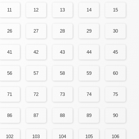
11
12
13
14
15
26
27
28
29
30
41
42
43
44
45
56
57
58
59
60
71
72
73
74
75
86
87
88
89
90
102
103
104
105
106