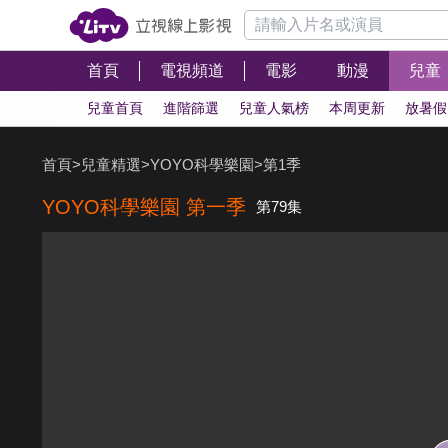
首頁
電視頻道
電影
動漫
兒童
兒童首頁
進階篩選
兒童人氣榜
本周更新
放暑假
首頁
>
兒童精選
>
YOYO科學樂園
>
第1季
YOYO科學樂園 第一季
第79集