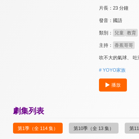
片長：
23 分鐘
發音：
國語
類別：
兒童
教育
主持：
香蕉哥哥
吹不大的氣球、 吐
# YOYO家族
播放
劇集列表
第1季
（全 114 集）
第10季
（全 13 集）
第1