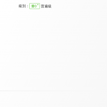
級別：
普遍級
momo日記
塗丫森林 第五季
YOYO DIY學園 第十季
8.4
7.7
7.7
全 13 集
全 13 集
更新至第 65 集
塗丫森林 第三季
星星旅遊專車369號
大頭小狀元 第三季
7.7
7.5
7.2
全 13 集
更新至第 16 集
全 14 集