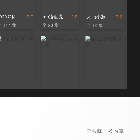
YOYO科學樂園 第一季
mo蜜點亮好朋友
大頭小狀元 第一季
7.7
8.5
7.2
全 114 集
全 20 集
全 14 集
塗丫森林 第二季
YOYO好好玩 第二季
童話故事箱第四季
7.7
8.2
7.5
全 13 集
全 29 集
更新至第 36 集
收藏
分享