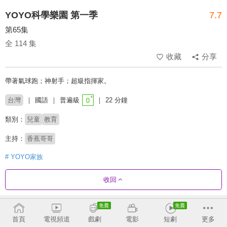
YOYO科學樂園 第一季
7.7
第65集
全 114 集
收藏
分享
帶著氣球跑；神射手；超級指揮家。
台灣
國語
普遍級
22 分鐘
類別：
兒童
教育
主持：
香蕉哥哥
# YOYO家族
收回
劇集列表
正序
首頁
電視頻道
戲劇
電影
短劇
更多