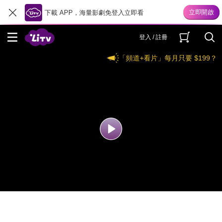
下載 APP，海量影劇免登入立即看
登入 / 註冊
「頻道+看片」每月只要 $199？