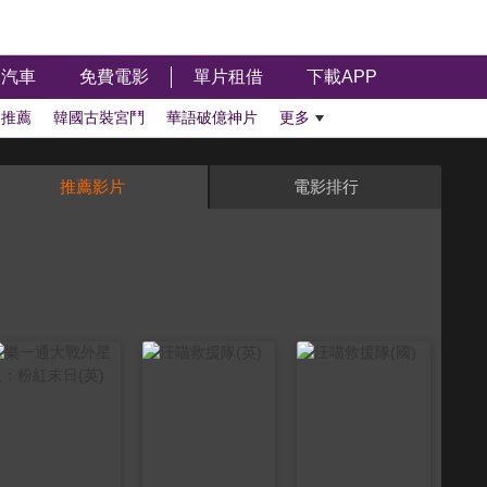
汽車
免費電影
單片租借
下載APP
影推薦
韓國古裝宮鬥
華語破億神片
更多
推薦影片
電影排行