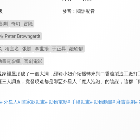
發音：
國語配音
級
喜劇
奇幻
冒險
eter Browngardt
傑
穆宣名
張騰
李世揚
于正昇
錢欣郁
動畫電影瘋
喜劇電影
現家裡屋頂破了一個大洞，經豬小妞介紹輾轉來到口香糖製造工廠打
經三人調查，竟發現這都是邪惡外星人「魔人泡泡」的陰謀，這群「
# 外星人
# 闔家歡動畫
# 動物電影
# 手繪動畫
# 動物動畫
# 麻吉喜劇
#