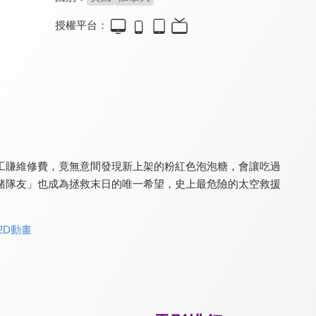
授權平台：
動物園驚魂夜(國)
加菲貓：農場大冒險(英)
加菲貓：農場大冒險(國)
7.0
7.2
6.7
黑夜降臨，萌獸變身！
超萌橘貓強勢回歸大銀幕
王偉忠、陳漢典共同獻聲
工賺維修費，竟無意間發現新上架的粉紅色泡泡糖，會讓吃過
豬隊友」也成為拯救末日的唯一希望，史上最危險的太空救援
 2D動畫
木偶奇遇記
艾莉的怪物小隊(國)
艾莉的怪物小隊(英)
8.5
6.1
6.1
迪士尼第二部長篇動畫
德國暢銷童書改編
德國暢銷童書改編