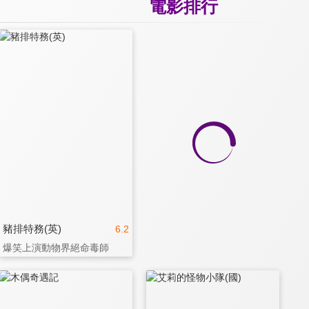
電影排行
豬排特務(英)
6.2
爆笑上演動物界絕命毒師