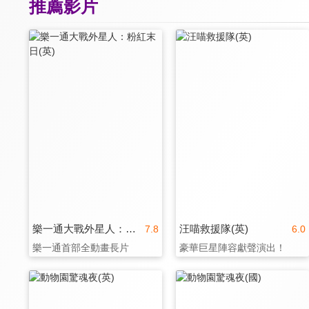
推薦影片
樂一通大戰外星人：粉紅末日(英)
汪喵救援隊(英)
7.8
6.0
樂一通首部全動畫長片
豪華巨星陣容獻聲演出！