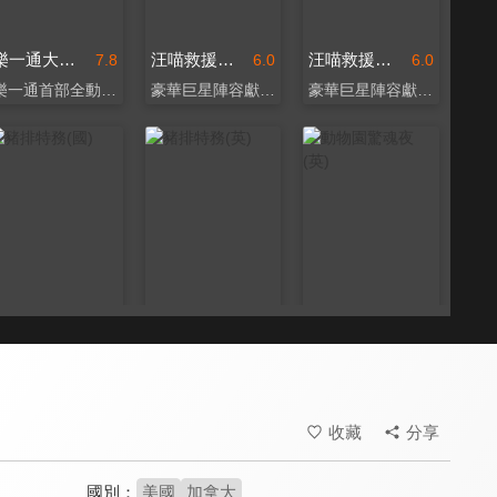
樂一通大戰外星人：粉紅末日(英)
汪喵救援隊(英)
汪喵救援隊(國)
7.8
6.0
6.0
樂一通首部全動畫長片
豪華巨星陣容獻聲演出！
豪華巨星陣容獻聲演出！
豬排特務(國)
豬排特務(英)
動物園驚魂夜(英)
6.2
6.2
7.0
動物方城市X金牌特務
爆笑上演動物界絕命毒師
喪屍版《動物方城市》
收藏
分享
國別：
美國
加拿大