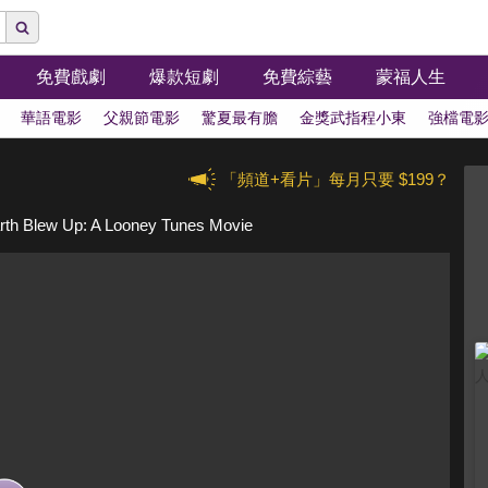
免費戲劇
爆款短劇
免費綜藝
蒙福人生
華語電影
父親節電影
驚夏最有膽
金獎武指程小東
強檔電
「頻道+看片」每月只要 $199？
rth Blew Up: A Looney Tunes Movie