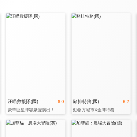
汪喵救援隊(國)
豬排特務(國)
6.0
6.2
豪華巨星陣容獻聲演出！
動物方城市X金牌特務