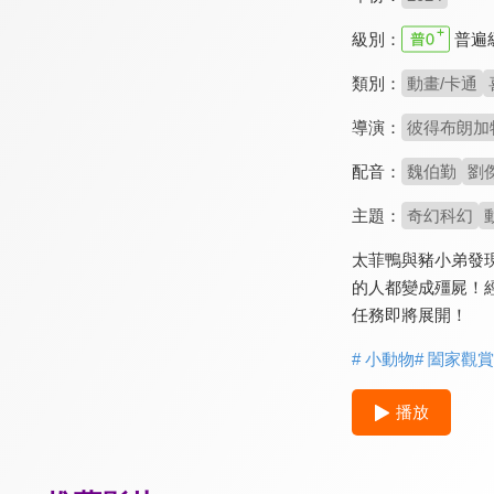
級別：
普遍
類別：
動畫/卡通
導演：
彼得布朗加特 P
配音：
魏伯勤
劉
主題：
奇幻科幻
太菲鴨與豬小弟發
的人都變成殭屍！
任務即將展開！
# 小動物
# 闔家觀賞
播放