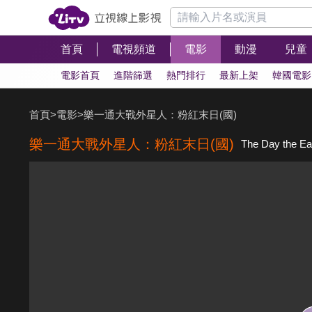
首頁
電視頻道
電影
動漫
兒童
電影首頁
進階篩選
熱門排行
最新上架
韓國電影
首頁
>
電影
>
樂一通大戰外星人：粉紅末日(國)
樂一通大戰外星人：粉紅末日(國)
The Day the Ea