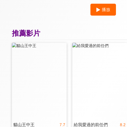
播放
推薦影片
貓山王中王
給我愛過的前任們
7.7
8.2