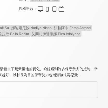
授權平台：
愛情本性論
My Precious初戀
搶救青春大作戰
8.2
8.3
6.8
i Su
娜迪婭尼沙 Nadiya Nissa
法拉阿末 Farah Ahmad
人妻教授煞到狂野水電工
催淚！泰國版《那些年》
錯過的青春可以挽回嗎？
拉欣 Bella Rahim
艾爾札伊達琳娜 Elza Irdalynna
的生活發生了翻天覆地的變化。哈妮遇到許多保守勢力的抵制，幸
來越好，以村長為首的保守勢力也漸漸無法再忍受…
做工的人 電影版
儷人行(奧黛麗赫本經典數位修復)
大孩子
7.0
8.5
7.1
再現工地小人物悲歡人生
婚姻就是兩個人一起走
法國票房2千7百萬台幣