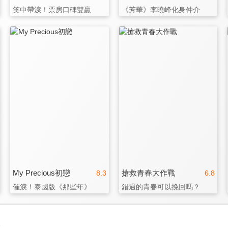
笑中帶淚！票房口碑雙贏
《芳華》李曉峰化身仲介
My Precious初戀
搶救青春大作戰
8.3
6.8
催淚！泰國版《那些年》
錯過的青春可以挽回嗎？
3