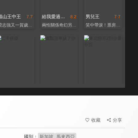
貓山王中王
給我愛過的前任們
男兒王
7.7
8.2
7.7
梁志強又一賀歲喜劇
兩性關係奇幻另類療法
笑中帶淚！票房口碑雙贏
二手搭檔
獵豔清單缺了你
東北戀哥2對你愛不完
5.3
6.3
6.0
《芳華》李曉峰化身仲介
當情聖踢到鐵板……
超爆笑！賀歲愛情喜劇
收藏
分享
國別：
新加坡
馬來西亞