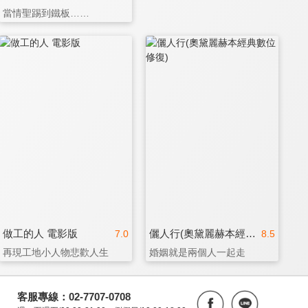
當情聖踢到鐵板……
做工的人 電影版
儷人行(奧黛麗赫本經典數位修復)
7.0
8.5
再現工地小人物悲歡人生
婚姻就是兩個人一起走
客服專線：02-7707-0708