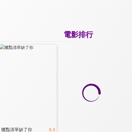
電影排行
獵豔清單缺了你
6.3