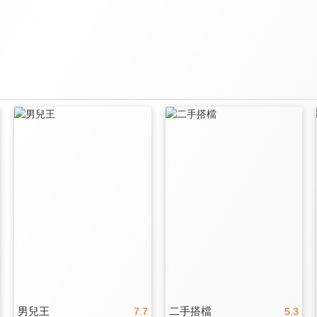
男兒王
二手搭檔
7.7
5.3