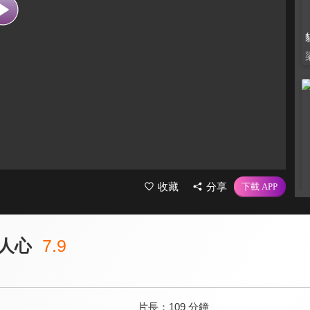
收藏
分享
人心
7.9
片長：
109 分鐘