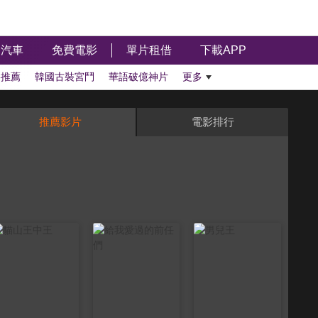
汽車
免費電影
單片租借
下載APP
影推薦
韓國古裝宮鬥
華語破億神片
更多
推薦影片
電影排行