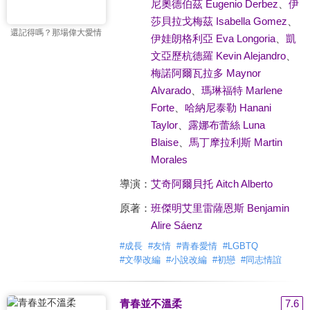
尼奧德伯茲 Eugenio Derbez
、
伊
莎貝拉戈梅茲 Isabella Gomez
、
還記得嗎？那場偉大愛情
伊娃朗格利亞 Eva Longoria
、
凱
文亞歷杭德羅 Kevin Alejandro
、
梅諾阿爾瓦拉多 Maynor
Alvarado
、
瑪琳福特 Marlene
Forte
、
哈納尼泰勒 Hanani
Taylor
、
露娜布蕾絲 Luna
Blaise
、
馬丁摩拉利斯 Martin
Morales
導演：
艾奇阿爾貝托 Aitch Alberto
原著：
班傑明艾里雷薩恩斯 Benjamin
Alire Sáenz
#
成長
#
友情
#
青春愛情
#
LGBTQ
#
文學改編
#
小說改編
#
初戀
#
同志情誼
青春並不溫柔
7.6