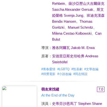
Rehbein
、
薩沙亞歷山大吉爾薩克
Sascha Alexander Gersak
、
斯文
婭榮格 Svenja Jung
、
班迪克漢森
Bendix Hansen
、
Thomas
Goritzki
、
Manuel Schmitz
、
Milena Cestao Kolbowski
、
Can
Bulut
導演：
雅各阿爾瓦 Jakob M. Erwa
原著：
安德里亞斯史坦哈弗 Andreas
Steinhöfel
#
青春愛情
#
LGBTQ
#
性喜劇
#
文學改編
#
得獎電影
#
小說改編
#
同志情誼
萌友來找碴
7.0
At the End of the Day
演員：
史蒂芬沙恩馬丁 Stephen Shane