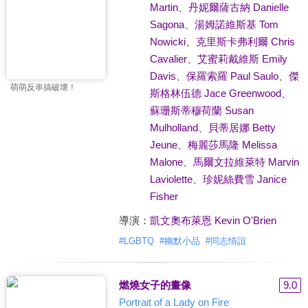
Martin
、
丹妮爾薩古納 Danielle
Sagona
、
湯姆諾維斯基 Tom
Nowicki
、
克里斯卡弗利爾 Chris
Cavalier
、
艾蜜莉戴維斯 Emily
Davis
、
保羅索羅 Paul Saulo
、
傑
萌萌反串搞破壞！
斯格林伍德 Jace Greenwood
、
蘇珊斯蒂穆荷蘭 Susan
Mulholland
、
貝蒂居娜 Betty
Jeune
、
梅麗莎馬隆 Melissa
Malone
、
馬爾文拉維萊特 Marvin
Laviolette
、
珍妮絲費雪 Janice
Fisher
導演：
凱文奧布萊恩 Kevin O'Brien
#
LGBTQ
#
幽默小品
#
同志情誼
燃燒女子的畫像
9.0
Portrait of a Lady on Fire