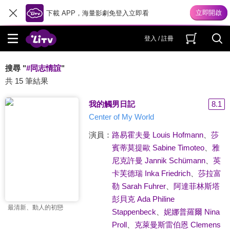
下載 APP，海量影劇免登入立即看
登入 / 註冊
搜尋 "
#同志情誼
"
共 15 筆結果
我的觸男日記
8.1
Center of My World
演員：
路易霍夫曼 Louis Hofmann
、
莎
賓蒂莫提歐 Sabine Timoteo
、
雅
尼克許曼 Jannik Schümann
、
英
卡芙德瑞 Inka Friedrich
、
莎拉富
勒 Sarah Fuhrer
、
阿達菲林斯塔
彭貝克 Ada Philine
最清新、動人的初戀
Stappenbeck
、
妮娜普羅爾 Nina
Proll
、
克萊曼斯雷伯恩 Clemens