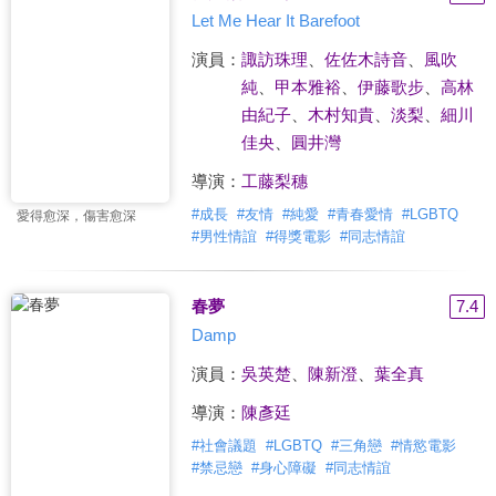
Let Me Hear It Barefoot
演員：
諏訪珠理
、
佐佐木詩音
、
風吹
純
、
甲本雅裕
、
伊藤歌步
、
高林
由紀子
、
木村知貴
、
淡梨
、
細川
佳央
、
圓井灣
導演：
工藤梨穗
#
成長
#
友情
#
純愛
#
青春愛情
#
LGBTQ
愛得愈深，傷害愈深
#
男性情誼
#
得獎電影
#
同志情誼
春夢
7.4
Damp
演員：
吳英楚
、
陳新澄
、
葉全真
導演：
陳彥廷
#
社會議題
#
LGBTQ
#
三角戀
#
情慾電影
#
禁忌戀
#
身心障礙
#
同志情誼