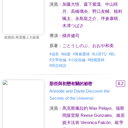
演員：
加藤大悟
、
森下紫溫
、
中山咲
月
、
高橋璃央
、
野口友輔
、
植村
颯太
、
永島龍之介
、
坪倉康晴
、
木津つばさ
導演：
橫井健司
經典BL再度搬上大銀幕
原著：
ごとうしのぶ
、
おおや和美
#
成長
#
純愛
#
青春愛情
#
LGBTQ
#
BL
#
文學改編
#
小說改編
#
校園題材
#
同志情誼
那些與初戀有關的祕密
8.2
Aristotle and Dante Discover the
Secrets of the Universe
演員：
馬克斯佩拉約 Max Pelayo
、
瑞斯
岡薩雷斯 Reese Gonzales
、
維若
妮卡法肯 Veronica Falcón
、
歐亨