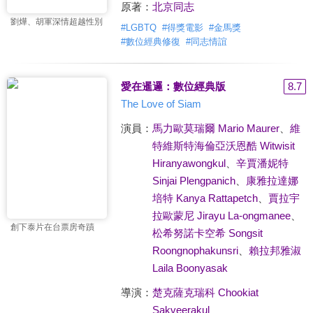
原著：
北京同志
劉燁、胡軍深情超越性別
#
LGBTQ
#
得獎電影
#
金馬獎
#
數位經典修復
#
同志情誼
愛在暹邏：數位經典版
8.7
The Love of Siam
演員：
馬力歐莫瑞爾 Mario Maurer
、
維
特維斯特海倫亞沃恩酷 Witwisit
Hiranyawongkul
、
辛賈潘妮特
Sinjai Plengpanich
、
康雅拉達娜
培特 Kanya Rattapetch
、
賈拉宇
拉歐蒙尼 Jirayu La-ongmanee
、
創下泰片在台票房奇蹟
松希努諾卡空希 Songsit
Roongnophakunsri
、
賴拉邦雅淑
Laila Boonyasak
導演：
楚克薩克瑞科 Chookiat
Sakveerakul