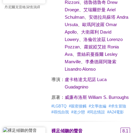
Rizzoni
、
德魯德魯奇 Drew
丹尼爾克雷格深情演繹
Droege
、
艾瑞爾舒曼 Ariel
Schulman
、
安德拉烏蘇塔 Andra
Ursuta
、
歐瑪阿波羅 Omar
Apollo
、
大衛羅利 David
Lowery
、
洛倫佐波茲 Lorenzo
Pozzan
、
蘿妮婭艾娃 Ronia
Ava
、
蕾絲莉蔓薇爾 Lesley
Manville
、
李桑德羅阿隆索
Lisandro Alonso
導演：
盧卡格達戈尼諾 Luca
Guadagnino
原著：
威廉布洛斯 William S. Burroughs
#
LGBTQ
#
親密接觸
#
文學改編
#
求生冒險
#
尋找自我
#
老少戀
#
同志情誼
#
A24電影
裸足傾聽的聲音
8.1