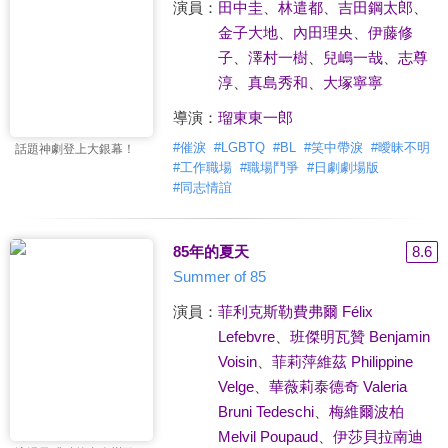
演員：
田中圭
、
林遣都
、
吉田鋼太郎
、
金子大地
、
內田理央
、
伊藤修
子
、
澤村一樹
、
兒嶋一哉
、
志尊
淳
、
真島秀和
、
大塚寧寧
導演：
瑠東東一郎
#
催淚
#
LGBTQ
#
BL
#
笑中帶淚
#
曖昧不明
話題神劇登上大銀幕！
#
工作職場
#
職場鬥爭
#
日劇劇場版
#
同志情誼
85年的夏天
8.6
Summer of 85
演員：
菲利克斯勒費弗爾 Félix
Lefebvre
、
班傑明瓦贊 Benjamin
Voisin
、
菲莉萍維茲 Philippine
Velge
、
華薇莉泰德奇 Valeria
Bruni Tedeschi
、
梅維爾波柏
Melvil Poupaud
、
伊莎貝拉南迪