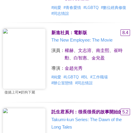
#
純愛
#
青春愛情
#
LGBTQ
#
數位經典修復
#
同志情誼
新進社員：電影版
8.4
The New Employee: The Movie
演員：
權赫
、
文志溶
、
南圭熙
、
崔時
勳
、
白智惠
、
金兌盈
導演：
金趙光秀
#
純愛
#
LGBTQ
#
BL
#
工作職場
#
辦公室戀情
#
同志情誼
傲嬌上司♥奶狗下屬
託生君系列：很長很長的故事開始的早晨
5.2
Takumi-kun Series: The Dawn of the
Long Tales