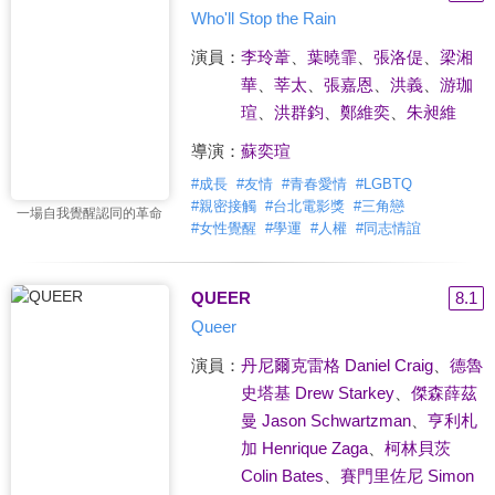
Who'll Stop the Rain
演員：
李玲葦
、
葉曉霏
、
張洛偍
、
梁湘
華
、
莘太
、
張嘉恩
、
洪義
、
游珈
瑄
、
洪群鈞
、
鄭維奕
、
朱昶維
導演：
蘇奕瑄
#
成長
#
友情
#
青春愛情
#
LGBTQ
#
親密接觸
#
台北電影獎
#
三角戀
一場自我覺醒認同的革命
#
女性覺醒
#
學運
#
人權
#
同志情誼
QUEER
8.1
Queer
演員：
丹尼爾克雷格 Daniel Craig
、
德魯
史塔基 Drew Starkey
、
傑森薛茲
曼 Jason Schwartzman
、
亨利札
加 Henrique Zaga
、
柯林貝茨
Colin Bates
、
賽門里佐尼 Simon