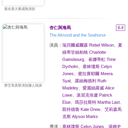
葉全真大展成熟演技
杏仁與海馬
6.4
The Almond and the Seahorse
演員：
瑞貝爾威爾森 Rebel Wilson
、
夏
綠蒂甘絲柏格 Charlotte
Gainsbourg
、
崔娜蒂虹 Trine
Dyrholm
、
塞林瓊斯 Celyn
Jones
、
蜜拉賽耶爾 Meera
Syal
、
露絲梅德利 Ruth
胖艾美真摯演技賺人熱淚
Madeley
、
愛麗絲羅威 Alice
Lowe
、
派屈克埃盧 Patrick
Elue
、
瑪莎拉斯特 Martha Last
、
凱特德魯 Kate Drew
、
艾莉森馬
克斯 Alyson Marks
導演：
塞林瓊斯 Celyn Jones
、
湯姆史