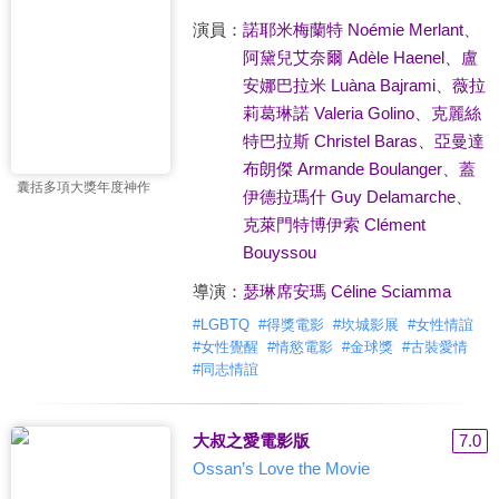
演員：
諾耶米梅蘭特 Noémie Merlant
、
阿黛兒艾奈爾 Adèle Haenel
、
盧
安娜巴拉米 Luàna Bajrami
、
薇拉
莉葛琳諾 Valeria Golino
、
克麗絲
特巴拉斯 Christel Baras
、
亞曼達
布朗傑 Armande Boulanger
、
蓋
囊括多項大獎年度神作
伊德拉瑪什 Guy Delamarche
、
克萊門特博伊索 Clément
Bouyssou
導演：
瑟琳席安瑪 Céline Sciamma
#
LGBTQ
#
得獎電影
#
坎城影展
#
女性情誼
#
女性覺醒
#
情慾電影
#
金球獎
#
古裝愛情
#
同志情誼
大叔之愛電影版
7.0
Ossan’s Love the Movie