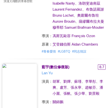
浪漫又殘酷的青春戀歌
Isabelle Nanty
、
洛朗斐迪南茲
Laurent Fernandez
、
布魯諾羅謝
Bruno Lochet
、
奧蘿爾布魯坦
Aurore Broutin
、
薩繆爾布拉夫曼
穆蒂耶 Samuel Brafman-Moutier
導演：
馮斯瓦歐容 François Ozon
原著：
艾登錢伯斯 Aidan Chambers
#
青春愛情
#
LGBTQ
#
同志情誼
藍宇(數位修復版)
8.7
Lan Yu
演員：
胡軍
、
劉燁
、
蘇瑾
、
李華彤
、
李
爽
、
盧芳
、
張永寧
、
趙敏芬
、
潘
小麗
、
張帆
、
張少華
、
劉景毅
導演：
關錦鵬