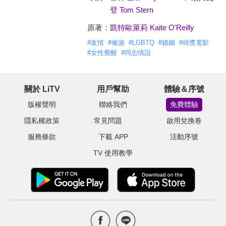
登 Tom Stern
原著：
凱特歐萊莉 Kaite O'Reilly
#
友情
#
催淚
#
LGBTQ
#
婚姻
#
得獎電影
#
女性覺醒
#
同志情誼
關於 LiTV
用戶幫助
體驗＆序號
版權聲明
聯絡我們
免費體驗
隱私權政策
常見問題
啟用兌換卷
服務條款
下載 APP
活動序號
TV 使用教學