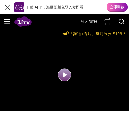
下載 APP，海量影劇免登入立即看
登入 / 註冊
「頻道+看片」每月只要 $199？