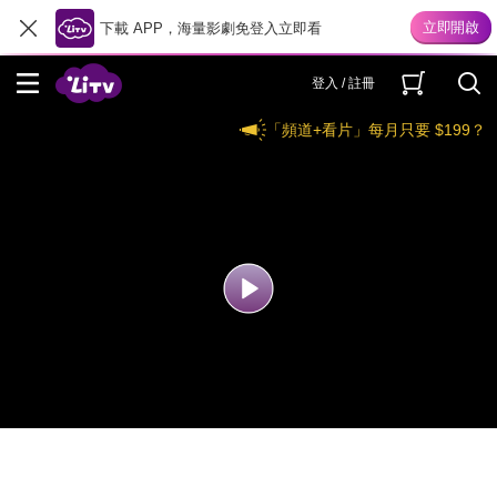
下載 APP，海量影劇免登入立即看
登入 / 註冊
「頻道+看片」每月只要 $199？