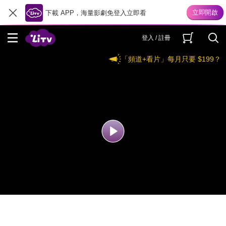
下載 APP，海量影劇免登入立即看
登入 / 註冊
「頻道+看片」每月只要 $199？