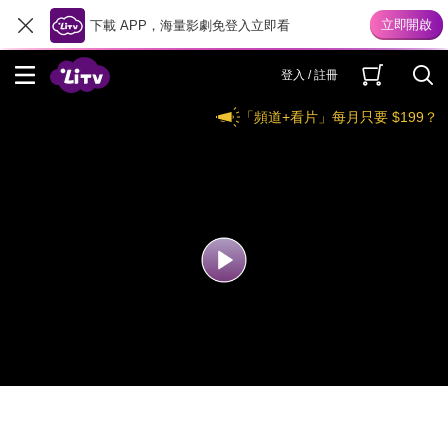
下載 APP，海量影劇免登入立即看
登入 / 註冊
「頻道+看片」每月只要 $199？