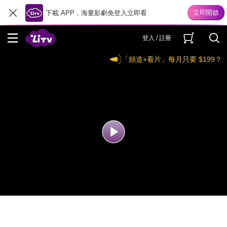
下載 APP，海量影劇免登入立即看
登入 / 註冊
「頻道+看片」每月只要 $199？