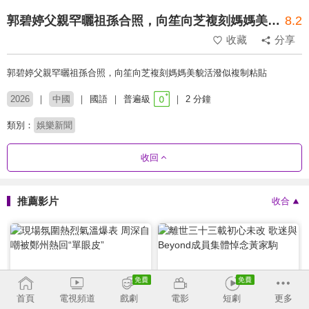
郭碧婷父親罕曬祖孫合照，向笙向芝複刻媽媽美貌活潑似複制粘貼
8.2
收藏
分享
郭碧婷父親罕曬祖孫合照，向笙向芝複刻媽媽美貌活潑似複制粘貼
2026
中國
國語
普遍級
2 分鐘
類別：
娛樂新聞
收回
推薦影片
收合
2026-06-30
2026-06-30
首頁
電視頻道
戲劇
電影
短劇
更多