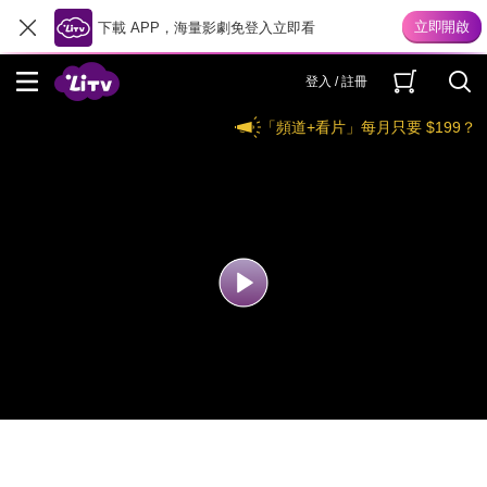
下載 APP，海量影劇免登入立即看
登入 / 註冊
「頻道+看片」每月只要 $199？