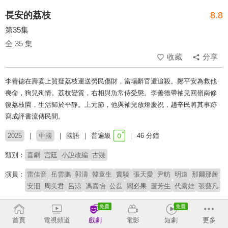
長安的荔枝
8.8
第35集
全 35 集
收藏
分享
李善德在壽宴上質疑荔枝運送勞民傷財，當場辭官遭追殺。鄭平安為救他
喪命，狗兒殉情。荔枝變質，右相與魚常侍受懲。李善德帶袖兒回嶺南修
復荔枝園，生活歸於平靜。上元節，他與袖兒放燈慶祝，趙辛民將其事跡
寫成評書流傳民間。
2025
中國
國語
普遍級
46 分鐘
類別：
喜劇
宮廷
小說改編
古裝
演員：
雷佳音
岳雲鵬
郭濤
韓童生
竇驍
張天愛
尹昉
明道
那爾那茜
安沺
周美君
呂涼
馮嘉怡
公磊
閻必果
蘆芳生
代露娃
張藝凡
導演：
曹盾
首頁
電視頻道
戲劇
電影
短劇
更多
原著：
馬伯庸《長安的荔枝》