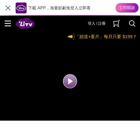
下載 APP，海量影劇免登入立即看
登入 / 註冊
「頻道+看片」每月只要 $199？