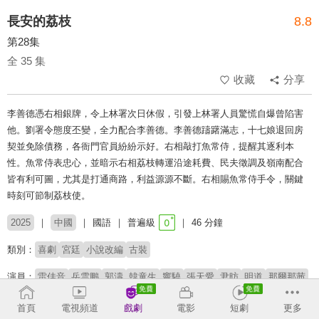
長安的荔枝
8.8
第28集
全 35 集
收藏
分享
李善德憑右相銀牌，令上林署次日休假，引發上林署人員驚慌自爆曾陷害
他。劉署令態度丕變，全力配合李善德。李善德躊躇滿志，十七娘退回房
契並免除債務，各衙門官員紛紛示好。右相敲打魚常侍，提醒其逐利本
性。魚常侍表忠心，並暗示右相荔枝轉運沿途耗費、民夫徵調及嶺南配合
皆有利可圖，尤其是打通商路，利益源源不斷。右相賜魚常侍手令，關鍵
時刻可節制荔枝使。
2025
中國
國語
普遍級
46 分鐘
類別：
喜劇
宮廷
小說改編
古裝
演員：
雷佳音
岳雲鵬
郭濤
韓童生
竇驍
張天愛
尹昉
明道
那爾那茜
安沺
周美君
呂涼
馮嘉怡
公磊
閻必果
蘆芳生
代露娃
張藝凡
首頁
電視頻道
戲劇
電影
短劇
更多