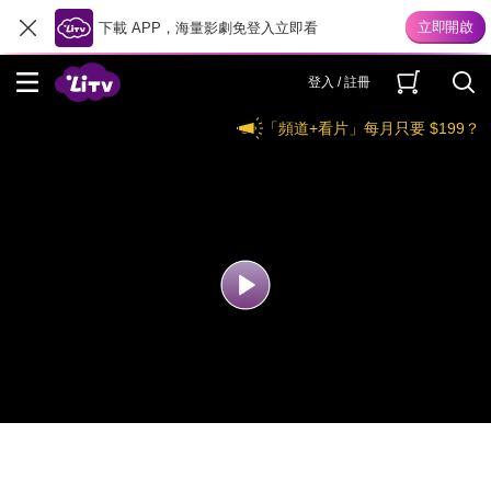
下載 APP，海量影劇免登入立即看
登入 / 註冊
「頻道+看片」每月只要 $199？