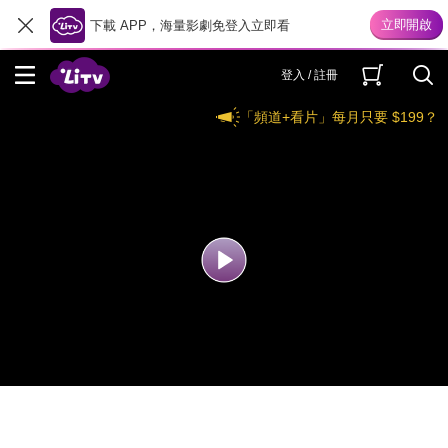
下載 APP，海量影劇免登入立即看
登入 / 註冊
「頻道+看片」每月只要 $199？