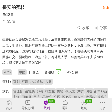
長安的荔枝
8.8
第12集
全 35 集
收藏
分享
李善德改以繞城跑完成荔枝試驗，為駕馭兩匹馬，邀請騎術高超的閆雅莊
出馬，卻遭拒。閆雅莊曾在海上巡防中被誣為逃兵，不敢現身。李善德設
計繞城路線，誠意打動閆雅莊，並聽其傾訴冤情。李善德決意為其申冤，
閆雅莊交出關鍵證物—海盜匕首。為補足人手，李善德與鄭平安求助蘇
諒，尋找更多騎手參與試驗。
2025
中國
國語
普遍級
46 分鐘
類別：
喜劇
宮廷
小說改編
古裝
演員：
雷佳音
岳雲鵬
郭濤
韓童生
竇驍
張天愛
尹昉
明道
那爾那茜
安沺
周美君
呂涼
馮嘉怡
公磊
閻必果
蘆芳生
代露娃
張藝凡
導演：
曹盾
首頁
電視頻道
戲劇
電影
短劇
更多