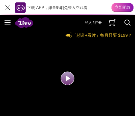
下載 APP，海量影劇免登入立即看
登入 / 註冊
「頻道+看片」每月只要 $199？