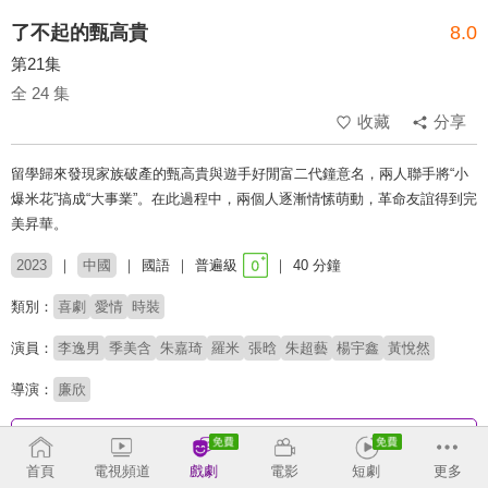
了不起的甄高貴
8.0
第21集
全 24 集
收藏
分享
留學歸來發現家族破產的甄高貴與遊手好閒富二代鐘意名，兩人聯手將“小
爆米花”搞成“大事業”。在此過程中，兩個人逐漸情愫萌動，革命友誼得到完
美昇華。
2023
中國
國語
普遍級
40 分鐘
類別：
喜劇
愛情
時裝
演員：
李逸男
季美含
朱嘉琦
羅米
張晗
朱超藝
楊宇鑫
黃悅然
導演：
廉欣
收回
首頁
電視頻道
戲劇
電影
短劇
更多