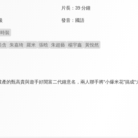
片長：
39 分鐘
發音：
國語
級
時裝
美含
朱嘉琦
羅米
張晗
朱超藝
楊宇鑫
黃悅然
破產的甄高貴與遊手好閒富二代鐘意名，兩人聯手將“小爆米花”搞成“