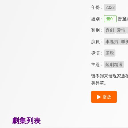
年份：
2023
級別：
普遍
類別：
喜劇
愛情
演員：
李逸男
季
導演：
廉欣
主題：
陸劇精選
留學歸來發現家族
美昇華。
播放
劇集列表