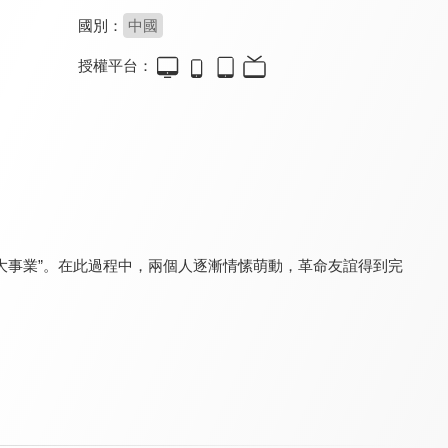
國別：
中國
授權平台：
機智的上半場
兩個人的小森林
看見緣分的少女
7.7
7.2
8.2
全 24 集
全 35 集
全 24 集
大事業”。在此過程中，兩個人逐漸情愫萌動，革命友誼得到完
仁心俱樂部
姐姐有點忙
報告！顧同學不談戀愛
8.8
8.4
8.2
全 40 集
全 16 集
全 18 集