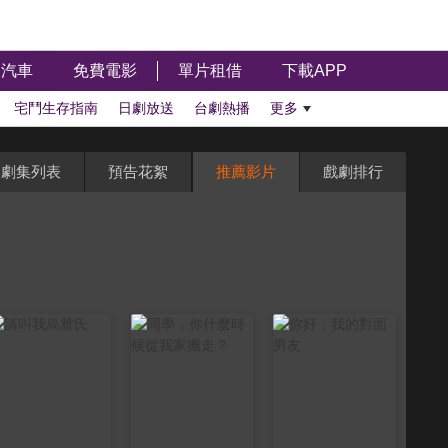
汽車
免費電影
單片租借
下載APP
宅鬥生存指南
日劇放送
台劇熱播
更多
劇集列表
預告花絮
推薦影片
戲劇排行