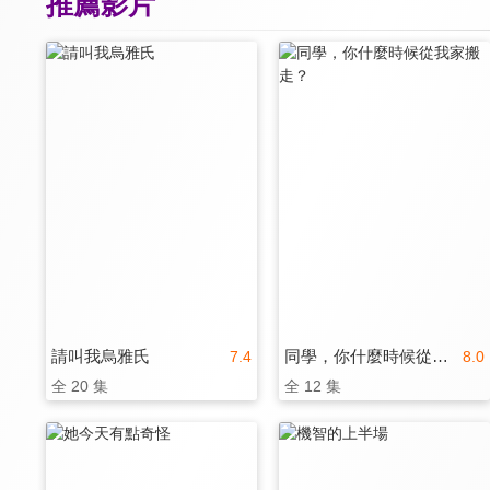
推薦影片
請叫我烏雅氏
同學，你什麼時候從我家搬走？
7.4
8.0
全 20 集
全 12 集