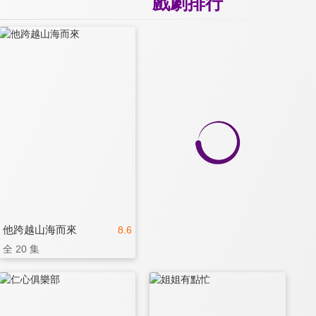
戲劇排行
他跨越山海而來
8.6
全 20 集