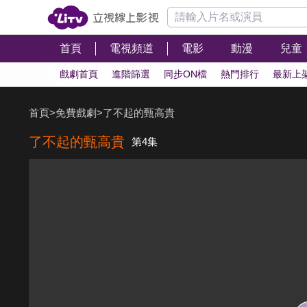
首頁
電視頻道
電影
動漫
兒童
戲劇首頁
進階篩選
同步ON檔
熱門排行
最新上
首頁
>
免費戲劇
>
了不起的甄高貴
了不起的甄高貴
第4集