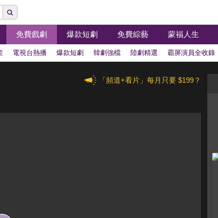
免費戲劇
爆款短劇
免費綜藝
蒙福人生
架
電視台熱播
爆款短劇
韓劇強檔
陸劇精選
霸屏演員全收錄
「頻道+看片」每月只要 $199？