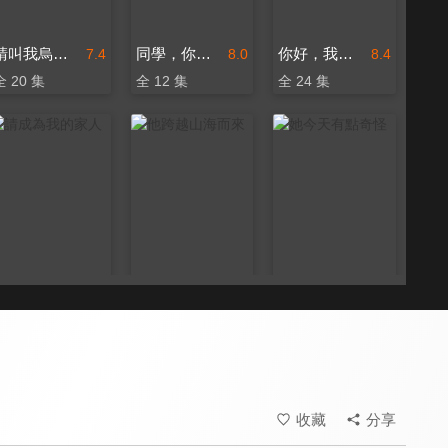
請叫我烏雅氏
同學，你什麼時候從我家搬走？
你好，我的對面男友
7.4
8.0
8.4
全 20 集
全 12 集
全 24 集
請成為我的家人
他跨越山海而來
她今天有點奇怪
8.3
8.6
8.4
全 30 集
全 20 集
全 18 集
收藏
分享