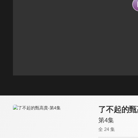
了不起的甄
第4集
全 24 集