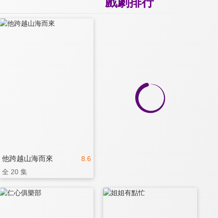
戲劇排行
他跨越山海而來
8.6
全 20 集