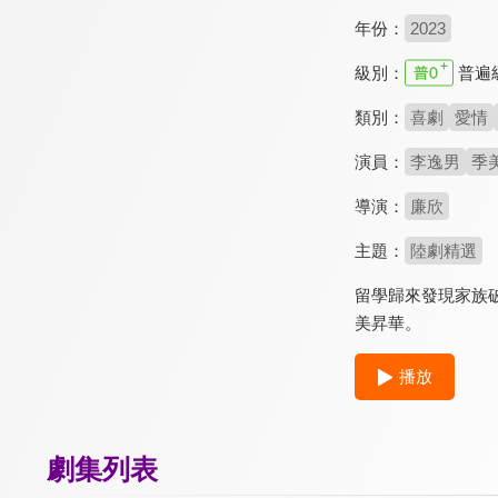
年份：
2023
級別：
普遍
類別：
喜劇
愛情
演員：
李逸男
季
導演：
廉欣
主題：
陸劇精選
留學歸來發現家族
美昇華。
播放
劇集列表