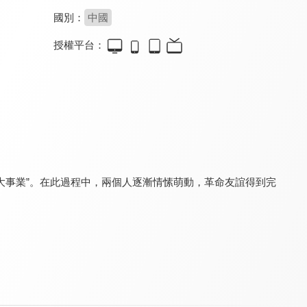
國別：
中國
授權平台：
機智的上半場
兩個人的小森林
看見緣分的少女
7.7
7.2
8.2
全 24 集
全 35 集
全 24 集
大事業”。在此過程中，兩個人逐漸情愫萌動，革命友誼得到完
仁心俱樂部
姐姐有點忙
報告！顧同學不談戀愛
8.8
8.4
8.2
全 40 集
全 16 集
全 18 集