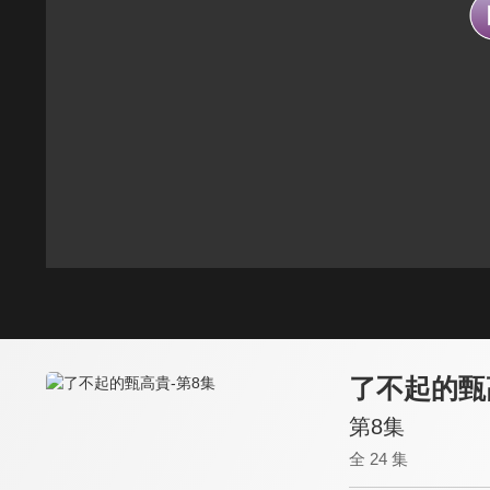
了不起的甄
第8集
全 24 集