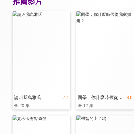
推薦影片
請叫我烏雅氏
同學，你什麼時候從我家搬走？
7.4
8.0
全 20 集
全 12 集