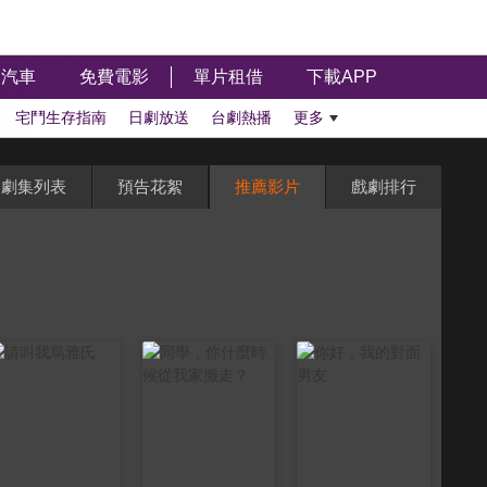
汽車
免費電影
單片租借
下載APP
宅鬥生存指南
日劇放送
台劇熱播
更多
劇集列表
預告花絮
推薦影片
戲劇排行