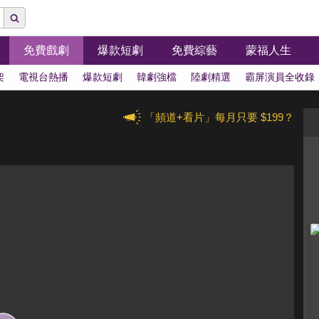
免費戲劇
爆款短劇
免費綜藝
蒙福人生
架
電視台熱播
爆款短劇
韓劇強檔
陸劇精選
霸屏演員全收錄
「頻道+看片」每月只要 $199？