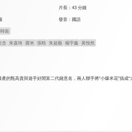
片長：
43 分鐘
發音：
國語
級
時裝
美含
朱嘉琦
羅米
張晗
朱超藝
楊宇鑫
黃悅然
破產的甄高貴與遊手好閒富二代鐘意名，兩人聯手將“小爆米花”搞成“