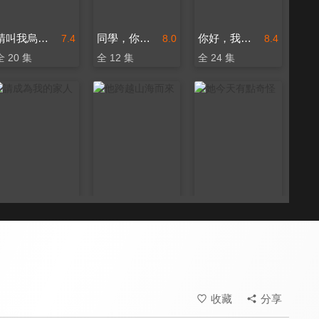
請叫我烏雅氏
同學，你什麼時候從我家搬走？
你好，我的對面男友
7.4
8.0
8.4
全 20 集
全 12 集
全 24 集
請成為我的家人
他跨越山海而來
她今天有點奇怪
8.3
8.6
8.4
全 30 集
全 20 集
全 18 集
收藏
分享