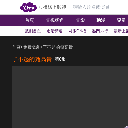
首頁
電視頻道
電影
動漫
兒童
戲劇首頁
進階篩選
同步ON檔
熱門排行
最新上
首頁
>
免費戲劇
>
了不起的甄高貴
了不起的甄高貴
第8集