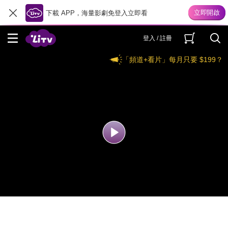
下載 APP，海量影劇免登入立即看
登入 / 註冊
「頻道+看片」每月只要 $199？