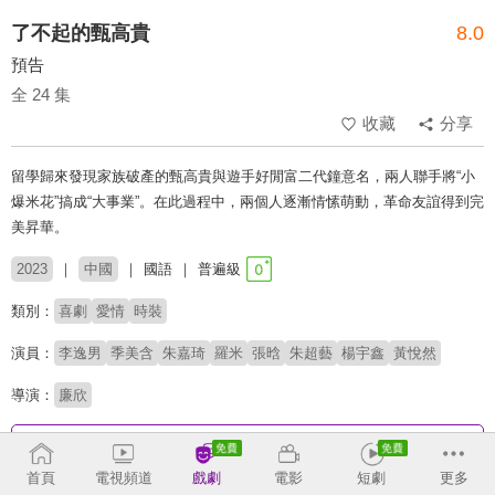
了不起的甄高貴
8.0
預告
全 24 集
收藏
分享
留學歸來發現家族破產的甄高貴與遊手好閒富二代鐘意名，兩人聯手將“小
爆米花”搞成“大事業”。在此過程中，兩個人逐漸情愫萌動，革命友誼得到完
美昇華。
2023
中國
國語
普遍級
類別：
喜劇
愛情
時裝
演員：
李逸男
季美含
朱嘉琦
羅米
張晗
朱超藝
楊宇鑫
黃悅然
導演：
廉欣
收回
首頁
電視頻道
戲劇
電影
短劇
更多