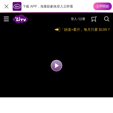
下載 APP，海量影劇免登入立即看
登入 / 註冊
「頻道+看片」每月只要 $199？