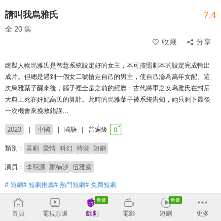
請叫我烏雅氏
7.4
全 20 集
收藏
分享
虛擬人物烏雅氏是智慧系統設定好的女主，本可按照劇本的設定完成輸出
成片。但總是遇到一個女二號搶走自己的男主，使自己淪為萬年女配。這
次烏雅葉子醒來後，腦子裡全是之前的經歷：古代將軍之女烏雅氏在封后
大典上死在奸妃高氏的算計。此時的烏雅葉子被系統告知，她只剩下最後
一次機會來挽救錯誤...
2023
中國
國語
普遍級
類別：
喜劇
愛情
科幻
時裝
短劇
演員：
李明源
鄭楠汐
伍雅露
# 短劇
# 短劇推薦
# 熱門短劇
# 免費短劇
收回
首頁
電視頻道
戲劇
電影
短劇
更多