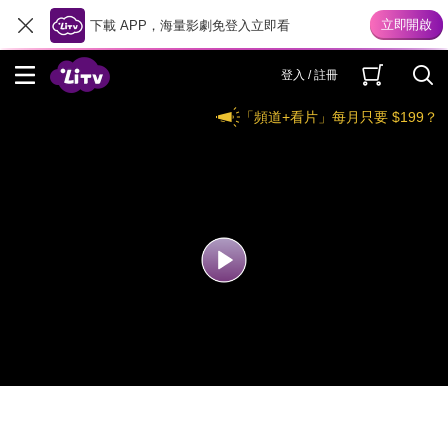
下載 APP，海量影劇免登入立即看
登入 / 註冊
「頻道+看片」每月只要 $199？