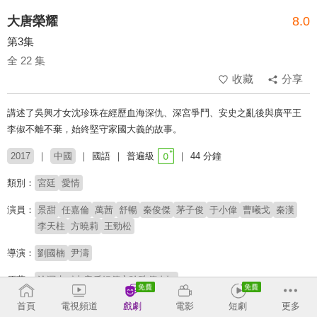
大唐榮耀
8.0
第3集
全 22 集
收藏
分享
講述了吳興才女沈珍珠在經歷血海深仇、深宮爭鬥、安史之亂後與廣平王
李俶不離不棄，始終堅守家國大義的故事。
2017
中國
國語
普遍級
44 分鐘
類別：
宮廷
愛情
演員：
景甜
任嘉倫
萬茜
舒暢
秦俊傑
茅子俊
于小偉
曹曦戈
秦漢
李天柱
方曉莉
王勁松
導演：
劉國楠
尹濤
原著：
滄溟水《大唐后妃傳之珍珠傳奇》
首頁
電視頻道
戲劇
電影
短劇
更多
收回