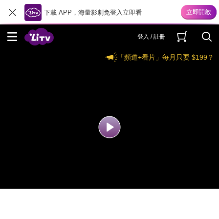
下載 APP，海量影劇免登入立即看
登入 / 註冊
「頻道+看片」每月只要 $199？