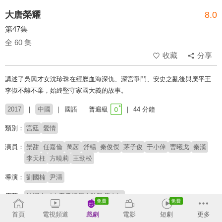
大唐榮耀
8.0
第47集
全 60 集
收藏
分享
講述了吳興才女沈珍珠在經歷血海深仇、深宮爭鬥、安史之亂後與廣平王
李俶不離不棄，始終堅守家國大義的故事。
2017
中國
國語
普遍級
44 分鐘
類別：
宮廷
愛情
演員：
景甜
任嘉倫
萬茜
舒暢
秦俊傑
茅子俊
于小偉
曹曦戈
秦漢
李天柱
方曉莉
王勁松
導演：
劉國楠
尹濤
原著：
滄溟水《大唐后妃傳之珍珠傳奇》
首頁
電視頻道
戲劇
電影
短劇
更多
收回