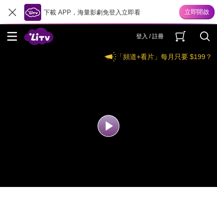
下載 APP，海量影劇免登入立即看
登入 / 註冊
「頻道+看片」每月只要 $199？