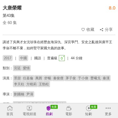
大唐榮耀
8.0
第43集
全 60 集
收藏
分享
講述了吳興才女沈珍珠在經歷血海深仇、深宮爭鬥、安史之亂後與廣平王
李俶不離不棄，始終堅守家國大義的故事。
2017
中國
國語
普遍級
44 分鐘
類別：
宮廷
愛情
演員：
景甜
任嘉倫
萬茜
舒暢
秦俊傑
茅子俊
于小偉
曹曦戈
秦漢
李天柱
方曉莉
王勁松
導演：
劉國楠
尹濤
原著：
滄溟水《大唐后妃傳之珍珠傳奇》
首頁
電視頻道
戲劇
電影
短劇
更多
收回