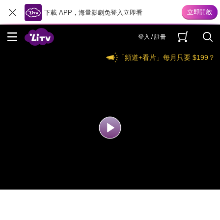
下載 APP，海量影劇免登入立即看
登入 / 註冊
「頻道+看片」每月只要 $199？