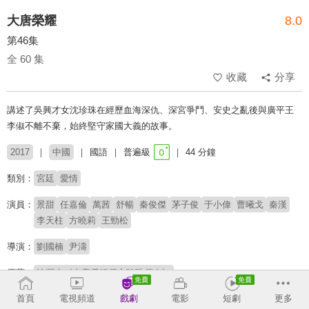
大唐榮耀
8.0
第46集
全 60 集
收藏
分享
講述了吳興才女沈珍珠在經歷血海深仇、深宮爭鬥、安史之亂後與廣平王
李俶不離不棄，始終堅守家國大義的故事。
2017
中國
國語
普遍級
44 分鐘
類別：
宮廷
愛情
演員：
景甜
任嘉倫
萬茜
舒暢
秦俊傑
茅子俊
于小偉
曹曦戈
秦漢
李天柱
方曉莉
王勁松
導演：
劉國楠
尹濤
原著：
滄溟水《大唐后妃傳之珍珠傳奇》
首頁
電視頻道
戲劇
電影
短劇
更多
收回