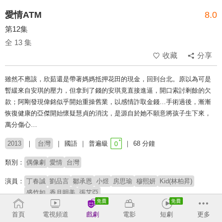
愛情ATM
8.0
第12集
全 13 集
收藏
分享
雖然不應該，欣茹還是帶著媽媽抵押花田的現金，回到台北。原以為可是
暫緩來自安琪的壓力，但拿到了錢的安琪竟直接進逼，開口索討剩餘的欠
款；阿剛發現偉銘似乎開始重操舊業，以感情詐取金錢…手術過後，漸漸
恢復健康的亞傑開始懷疑慧貞的消沈，是源自於她不願意將孩子生下來，
萬分傷心…
2013
台灣
國語
普遍級
68 分鐘
類別：
偶像劇
愛情
台灣
演員：
丁春誠
劉品言
鄒承恩
小煜
房思瑜
穆熙妍
Kid(林柏昇)
盛竹如
香月明美
張艾亞
導演：
余蒨蒨
首頁
電視頻道
戲劇
電影
短劇
更多