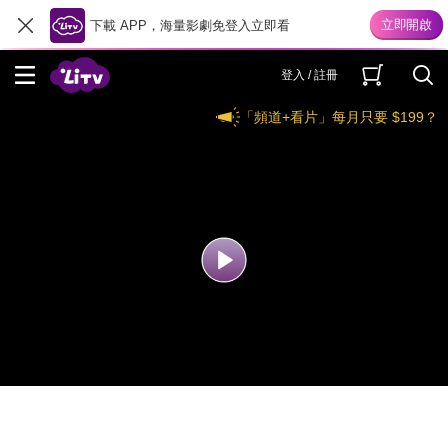
下載 APP，海量影劇免登入立即看
登入 / 註冊
「頻道+看片」每月只要 $199？