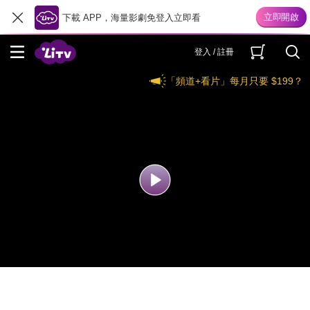
下載 APP，海量影劇免登入立即看
登入 / 註冊
「頻道+看片」每月只要 $199？