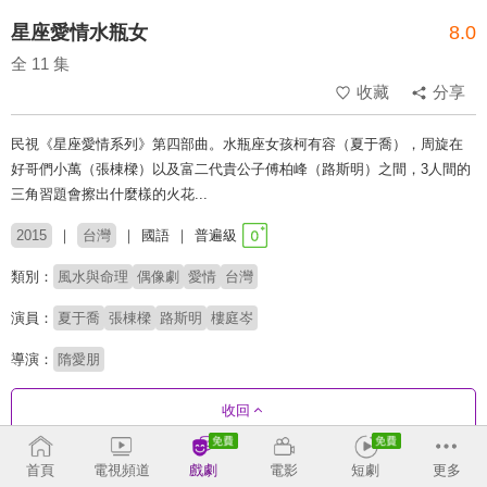
星座愛情水瓶女
8.0
全 11 集
收藏
分享
民視《星座愛情系列》第四部曲。水瓶座女孩柯有容（夏于喬），周旋在
好哥們小萬（張棟樑）以及富二代貴公子傅柏峰（路斯明）之間，3人間的
三角習題會擦出什麼樣的火花...
2015
台灣
國語
普遍級
類別：
風水與命理
偶像劇
愛情
台灣
演員：
夏于喬
張棟樑
路斯明
樓庭岑
導演：
隋愛朋
收回
首頁
電視頻道
戲劇
電影
短劇
更多
劇集列表
正序