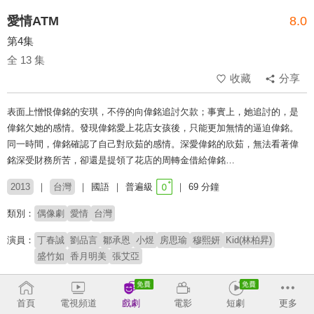
愛情ATM
8.0
第4集
全 13 集
收藏
分享
表面上憎恨偉銘的安琪，不停的向偉銘追討欠款；事實上，她追討的，是
偉銘欠她的感情。發現偉銘愛上花店女孩後，只能更加無情的逼迫偉銘。
同一時間，偉銘確認了自己對欣茹的感情。深愛偉銘的欣茹，無法看著偉
銘深受財務所苦，卻還是提領了花店的周轉金借給偉銘…
2013
台灣
國語
普遍級
69 分鐘
類別：
偶像劇
愛情
台灣
演員：
丁春誠
劉品言
鄒承恩
小煜
房思瑜
穆熙妍
Kid(林柏昇)
盛竹如
香月明美
張艾亞
導演：
余蒨蒨
首頁
電視頻道
戲劇
電影
短劇
更多