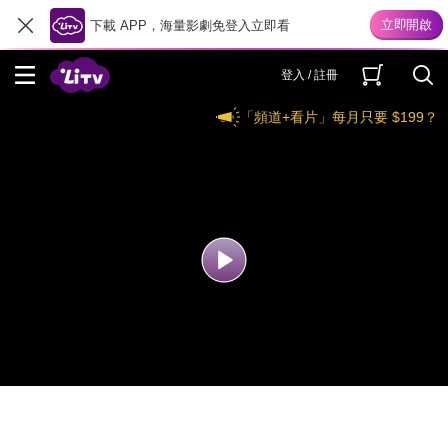
下載 APP，海量影劇免登入立即看
登入 / 註冊
「頻道+看片」每月只要 $199？