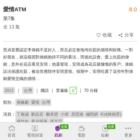
愛情ATM
8.0
第7集
全 13 集
收藏
分享
慧貞直覺認定李偉銘不是好人，而且必定會拖垮欣茹的感情和財務。一對
好朋友，就這樣因對偉銘抱持不同的看法，而彼此誤會。愛上欣茹的偉
銘，意外在花店看見安琪；他還發現，安琪成為花店最慷慨的客戶。偉銘
設法保護欣茹，被迫答應陪伴安琪度假。假期中，安琪吐露了這些年對偉
銘愛恨交織的感情…
2013
台灣
國語
普遍級
70 分鐘
類別：
偶像劇
愛情
台灣
演員：
丁春誠
劉品言
鄒承恩
小煜
房思瑜
穆熙妍
Kid(林柏昇)
盛竹如
香月明美
張艾亞
導演：
余蒨蒨
首頁
電視頻道
戲劇
電影
短劇
更多