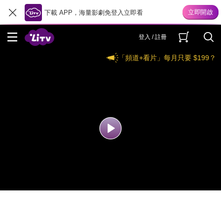
下載 APP，海量影劇免登入立即看
登入 / 註冊
「頻道+看片」每月只要 $199？