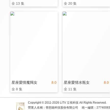
全 13 集
全 20 集
星座愛情魔羯女
星座愛情水瓶女
8.0
8.0
全 8 集
全 11 集
Copyright © 2011-
2026
LiTV 立視科技 All Rights Reserved.
營業人名稱：替您錄科技股份有限公司
統一編號：2774008