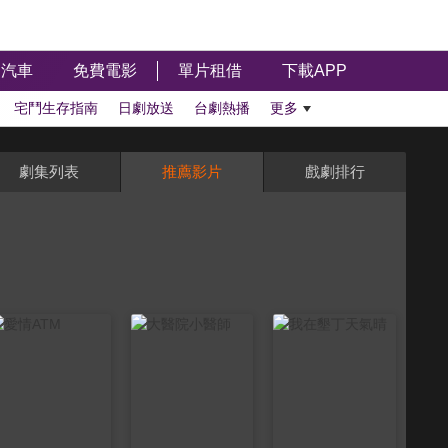
汽車
免費電影
單片租借
下載APP
宅鬥生存指南
日劇放送
台劇熱播
更多
劇集列表
推薦影片
戲劇排行