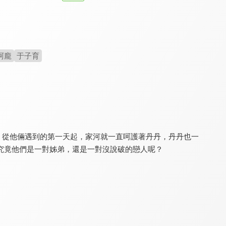
星座愛情水瓶女
彩色寧靜海
星座愛情獅子女
8.0
7.6
8.0
阿龐
于子育
全 11 集
全 20 集
全 9 集
？從他倆遇到的第一天起，家河就一直呵護著丹丹，丹丹也一
究竟他們是一對姊弟，還是一對沒說破的戀人呢？
星座愛情雙魚女
真愛配方
星座愛情牡羊女
8.0
8.0
8.0
全 10 集
全 16 集
全 10 集