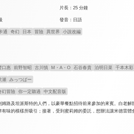
片長：
25 分鐘
發音：
日語
級
卡通
奇幻
日本
冒險
異世界
小說改編
豐口惠
前野智昭
古川慎
M・A・O
石谷春貴
泊明日菜
千本木彩
伏瀬
みっつばー
奇幻冒險
你一定聽過
中文配音版
利姆路及坦派斯特的人們，以豪華餐點招待前來參加的來賓。白老解
津有味的模樣所吸引；接著，受到蜜莉姆的委託，想辦法讓米德雷體