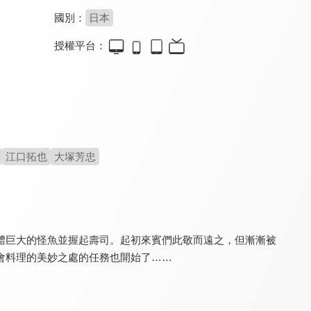
國別：
日本
授權平台：
關於我轉生變成史萊姆這檔事 劇場版 紅蓮之絆篇
關於我轉生變成史萊姆這檔事 劇場版 紅蓮之絆篇(中文版)
關於我轉生變成史萊姆這檔事 第二季(國)
8.0
8.0
8.5
全 48 集
江口拓也
大塚芳忠
體巨大的怪魚並握起壽司。起初來賓們此敬而遠之，但漸漸被
無職轉生~到了異世界就拿出真本事~ 第三季
魔法禁書目錄 第三季
秒殺外掛太強了，異世界的傢伙們根本就不是對手。
8.7
8.0
8.0
會料理的美妙之處的任務也開始了……
更新至第 6 集
全 26 集
全 12 集