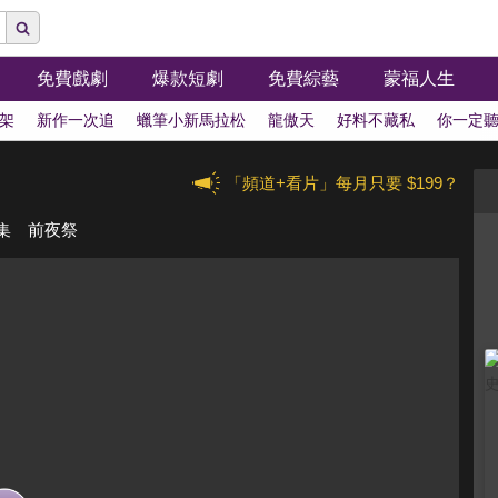
免費戲劇
爆款短劇
免費綜藝
蒙福人生
架
新作一次追
蠟筆小新馬拉松
龍傲天
好料不藏私
你一定
「頻道+看片」每月只要 $199？
7集 前夜祭