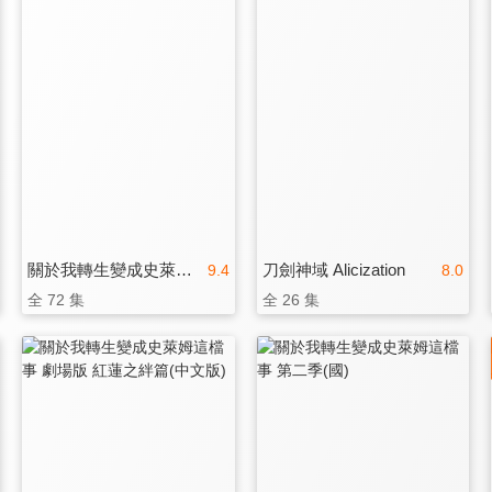
關於我轉生變成史萊姆這檔事 第三季
刀劍神域 Alicization
9.4
8.0
全 72 集
全 26 集