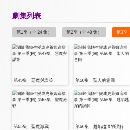
劇集列表
第1季
（全 24 集）
第2季
（全 48 集）
第3季
第49集 惡魔與謀策
第50集 聖人的意圖
第55集 聖魔激戰
第56集 越陷越深的誤解