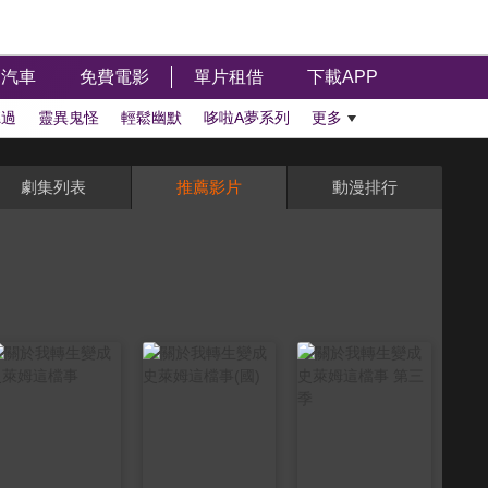
汽車
免費電影
單片租借
下載APP
聽過
靈異鬼怪
輕鬆幽默
哆啦A夢系列
更多
劇集列表
推薦影片
動漫排行