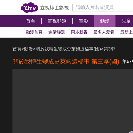
首頁
電視頻道
電影
動漫
兒童
動漫首頁
進階篩選
同步新番
最多人愛看
最新上
首頁
>
動漫
>
關於我轉生變成史萊姆這檔事(國)
>
第3季
關於我轉生變成史萊姆這檔事 第三季(國)
第6