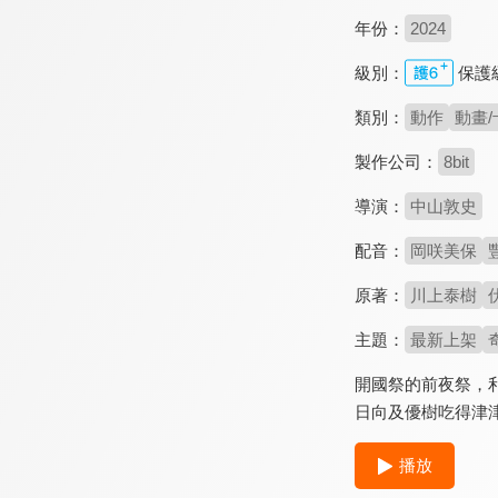
年份：
2024
級別：
保護
類別：
動作
動畫/
製作公司：
8bit
導演：
中山敦史
配音：
岡咲美保
原著：
川上泰樹
主題：
最新上架
開國祭的前夜祭，
日向及優樹吃得津
播放