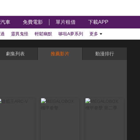
汽車
免費電影
單片租借
下載APP
聽過
靈異鬼怪
輕鬆幽默
哆啦A夢系列
更多
劇集列表
推薦影片
動漫排行