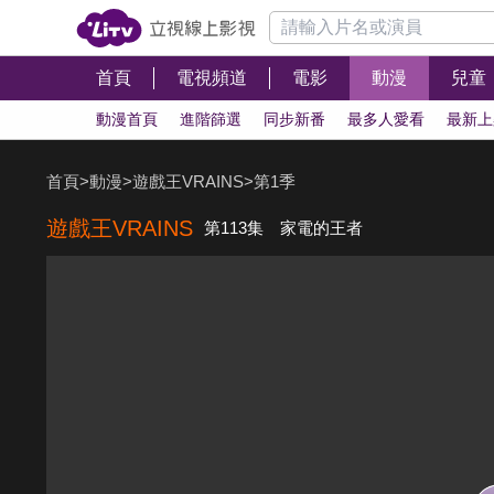
首頁
電視頻道
電影
動漫
兒童
動漫首頁
進階篩選
同步新番
最多人愛看
最新上
首頁
>
動漫
>
遊戲王VRAINS
>
第1季
遊戲王VRAINS
第113集 家電的王者