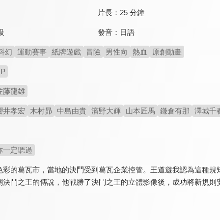
片長：
25 分鐘
發音：
日語
級
科幻
運動賽事
紙牌遊戲
冒險
男性向
熱血
原創動畫
OP
佐藤龍雄
櫻井孝宏
木村昴
中島由貴
濱野大輝
山本匠馬
鎌倉有那
澤城千
你一定聽過
色彩的葛瓦市，當地的決鬥受到葛瓦企業控管。王道遊我認為這種規
關決鬥之王的傳說，他戰勝了決鬥之王的立體影像後，成功將新規則