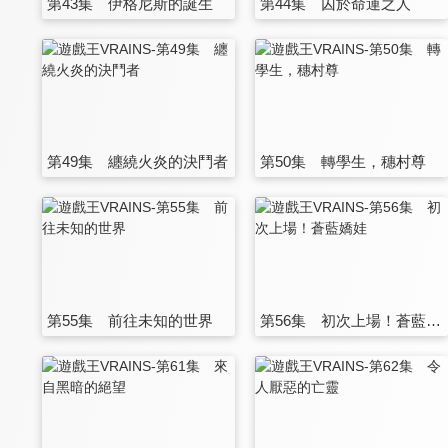
第43集 伊格尼斯的誕生
第44集 囚於命運之人
第49集 纏繞火炎的決鬥者
第50集 轉學生，穗村尊
第55集 前往未知的世界
第56集 初次上場！蒼藍嬌娃