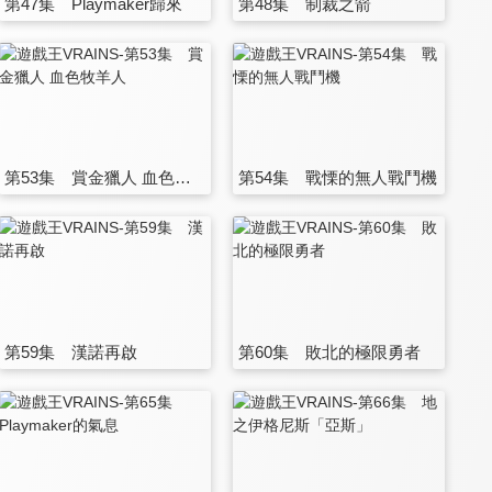
第47集 Playmaker歸來
第48集 制裁之箭
第53集 賞金獵人 血色牧羊人
第54集 戰慄的無人戰鬥機
第59集 漢諾再啟
第60集 敗北的極限勇者