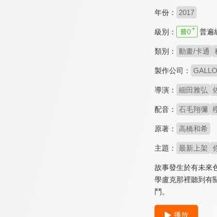
年份：
2017
級別：
普遍
類別：
動畫/卡通
製作公司：
GALL
導演：
細田雅弘
配音：
石毛翔彌
原著：
高橋和希
主題：
最新上架
故事發生於有未來
學盧克那裡聽到有
鬥。
播放