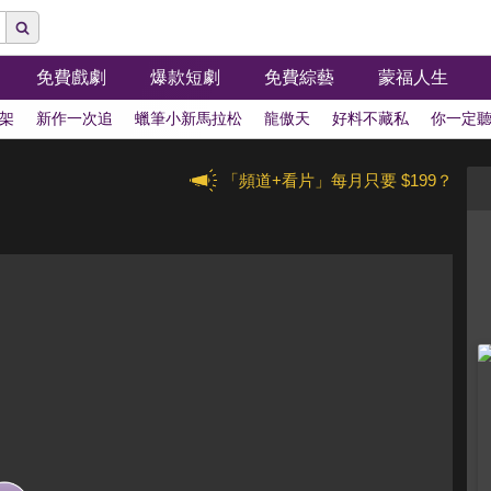
免費戲劇
爆款短劇
免費綜藝
蒙福人生
架
新作一次追
蠟筆小新馬拉松
龍傲天
好料不藏私
你一定
「頻道+看片」每月只要 $199？