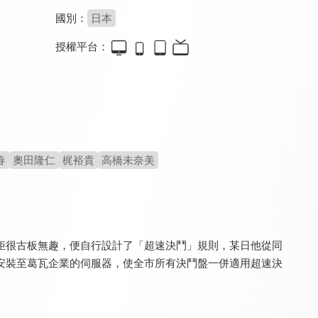
國別：
日本
授權平台：
Code Geass反叛的魯路修
Code Geass反叛的魯路修 R2
幽零幻鏡
8.8
10.0
8.0
全 25 集
全 25 集
全 12 集
春
奧田隆仁
梶裕貴
高橋未奈美
矩很古板無趣，便自行設計了「超速決鬥」規則，某日他從同
TRIBE NINE
格萊普尼爾
幕末替身傳說
8.0
8.8
8.1
安裝至葛瓦企業的伺服器，使全市所有決鬥盤一併適用超速決
全 12 集
全 13 集
全 12 集